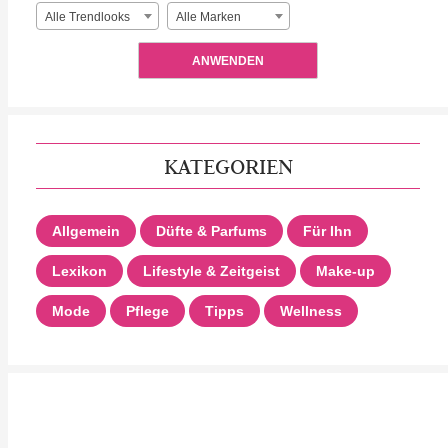
Alle Trendlooks
Alle Marken
ANWENDEN
KATEGORIEN
Allgemein
Düfte & Parfums
Für Ihn
Lexikon
Lifestyle & Zeitgeist
Make-up
Mode
Pflege
Tipps
Wellness