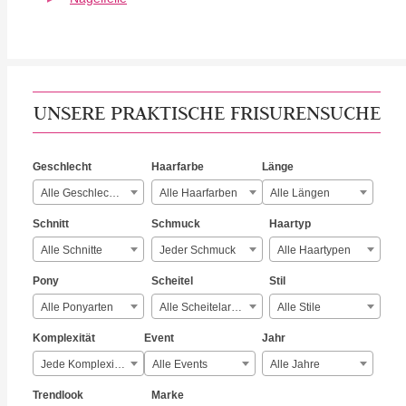
UNSERE PRAKTISCHE FRISURENSUCHE
Geschlecht
Haarfarbe
Länge
Alle Geschlechter
Alle Haarfarben
Alle Längen
Schnitt
Schmuck
Haartyp
Alle Schnitte
Jeder Schmuck
Alle Haartypen
Pony
Scheitel
Stil
Alle Ponyarten
Alle Scheitelarten
Alle Stile
Komplexität
Event
Jahr
Jede Komplexität
Alle Events
Alle Jahre
Trendlook
Marke