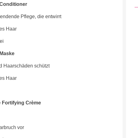
Conditioner
pendende Pflege, die entwirrt
ges Haar
ei
 Maske
nd Haarschäden schützt
ges Haar
 Fortifying Crème
arbruch vor