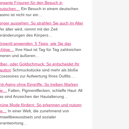
legante Frisuren für den Besuch in
eutschen…
Ein Besuch in einem deutschen
asino ist nicht nur ein…
ünger aussehen: So strahlen Sie auch im Alter
er älter wird, nimmt mit der Zeit
eränderungen des Körpers…
örperöl anwenden: 5 Tipps, wie Sie das
ichtige…
Ihre Haut ist Tag für Tag zahlreichen
nneren und äußeren…
ilber- oder Goldschmuck: So entscheidet Ihr
autton
Schmuckstücke sind mehr als bloße
ccessoires zur Aufwertung Ihres Outfits.…
nti-Aging ohne Eingriffe: So treiben Marken
ie…
Falten, Pigmentflecken, schlaffe Haut: All
as sind Anzeichen der Hautalterung…
rüne Mode fördern: So erkennen und nutzen
ie…
In einer Welt, die zunehmend von
mweltbewusstsein und sozialer
erantwortung…