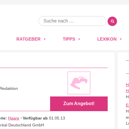
RATGEBER
TIPPS
LEXIKON
H
 Redaktion
H
H
Zum Angebot!
E
H
w
rie:
Haare
⋅ Verfügbar ab
01.05.13
L
Oréal Deutschland GmbH