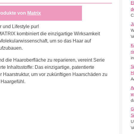
E
d
rodukte von
Matrix
C
J
 und Lifestyle pur!
W
MATRIX kombiniert die einzigartige Wirksamkeit
V
er Molekularwissenschaft, um so das Haar auf
K
aufzubauen.
r
i
 die Haaroberfläche zu reparieren, vereint Serie
S
 Inhaltsstoffe: Das einzigartige, patentierte
H
der Haarstruktur, um vor zukünftigen Haarschäden zu
A
 Haargefühl.
A
w
d
G
S
U
V