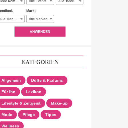
Jede Komplexität
Alle Events
Alle Jahre
rendlook
Marke
Alle Trendlooks
Alle Marken
ANWENDEN
KATEGORIEN
Allgemein
Düfte & Parfums
Für Ihn
Lexikon
Lifestyle & Zeitgeist
Make-up
Mode
Pflege
Tipps
Wellness