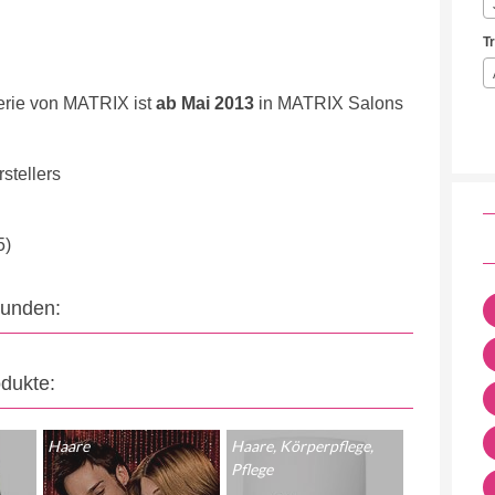
T
erie von MATRIX ist
ab Mai 2013
in MATRIX Salons
stellers
5)
eunden:
odukte:
Haare
Haare, Körperpflege,
Pflege