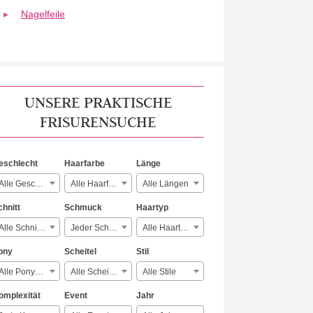
Nagelfeile
UNSERE PRAKTISCHE
FRISURENSUCHE
eschlecht
Haarfarbe
Länge
Alle Geschlechter
Alle Haarfarben
Alle Längen
chnitt
Schmuck
Haartyp
Alle Schnitte
Jeder Schmuck
Alle Haartypen
ony
Scheitel
Stil
Alle Ponyarten
Alle Scheitelarten
Alle Stile
omplexität
Event
Jahr