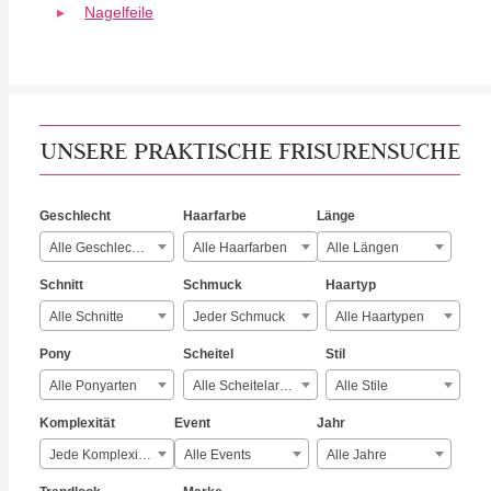
Nagelfeile
UNSERE PRAKTISCHE FRISURENSUCHE
Geschlecht
Haarfarbe
Länge
Alle Geschlechter
Alle Haarfarben
Alle Längen
Schnitt
Schmuck
Haartyp
Alle Schnitte
Jeder Schmuck
Alle Haartypen
Pony
Scheitel
Stil
Alle Ponyarten
Alle Scheitelarten
Alle Stile
Komplexität
Event
Jahr
Jede Komplexität
Alle Events
Alle Jahre