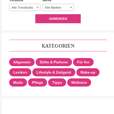
Trendlook
Marke
Alle Trendlooks
Alle Marken
ANWENDEN
KATEGORIEN
Allgemein
Düfte & Parfums
Für Ihn
Lexikon
Lifestyle & Zeitgeist
Make-up
Mode
Pflege
Tipps
Wellness