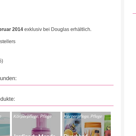
bruar 2014
exklusiv bei Douglas erhältlich.
tellers
5)
eunden:
odukte:
e
Körperpflege, Pflege
Körperpflege, Pflege