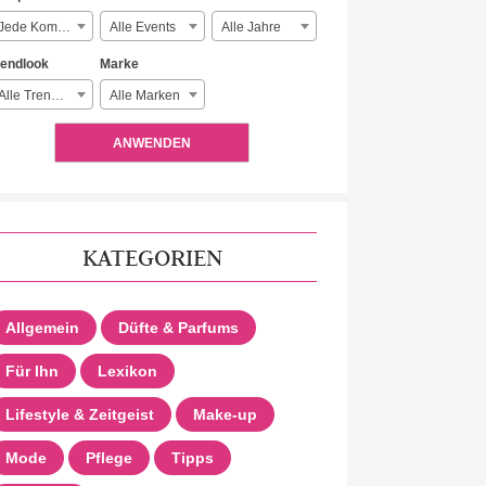
Jede Komplexität
Alle Events
Alle Jahre
rendlook
Marke
Alle Trendlooks
Alle Marken
ANWENDEN
KATEGORIEN
Allgemein
Düfte & Parfums
Für Ihn
Lexikon
Lifestyle & Zeitgeist
Make-up
Mode
Pflege
Tipps