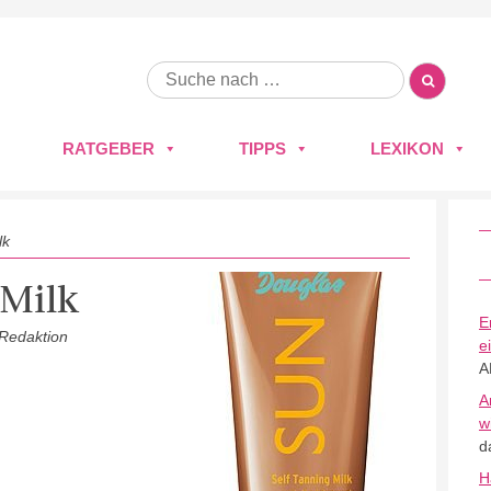
RATGEBER
TIPPS
LEXIKON
lk
 Milk
E
 Redaktion
e
A
A
w
d
H