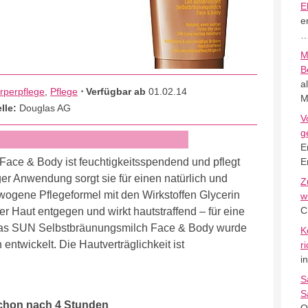
E
e
M
B
a
rperpflege
,
Pflege
⋅ Verfügbar ab
01.02.14
M
lle:
Douglas AG
V
g
E
ce & Body ist feuchtigkeitsspendend und pflegt
E
er Anwendung sorgt sie für einen natürlich und
Z
wogene Pflegeformel mit den Wirkstoffen Glycerin
w
C
r Haut entgegen und wirkt hautstraffend – für eine
glas SUN Selbstbräunungsmilch Face & Body wurde
K
entwickelt. Die Hautverträglichkeit ist
r
i
S
S
schon nach 4 Stunden