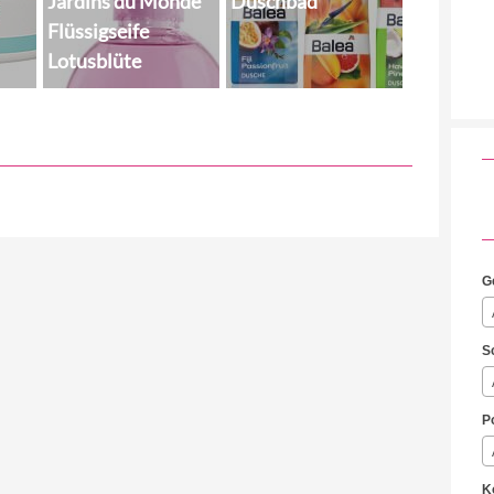
Jardins du Monde
Duschbad
Flüssigseife
Lotusblüte
G
S
P
K