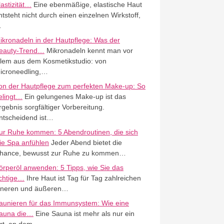
lastizität…
Eine ebenmäßige, elastische Haut
ntsteht nicht durch einen einzelnen Wirkstoff,
…
ikronadeln in der Hautpflege: Was der
eauty-Trend…
Mikronadeln kennt man vor
llem aus dem Kosmetikstudio: von
icroneedling,…
on der Hautpflege zum perfekten Make-up: So
elingt…
Ein gelungenes Make-up ist das
rgebnis sorgfältiger Vorbereitung.
ntscheidend ist…
ur Ruhe kommen: 5 Abendroutinen, die sich
ie Spa anfühlen
Jeder Abend bietet die
hance, bewusst zur Ruhe zu kommen…
örperöl anwenden: 5 Tipps, wie Sie das
ichtige…
Ihre Haut ist Tag für Tag zahlreichen
nneren und äußeren…
aunieren für das Immunsystem: Wie eine
auna die…
Eine Sauna ist mehr als nur ein