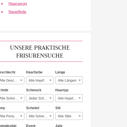
Haarspray
Nagelfeile
UNSERE PRAKTISCHE
FRISURENSUCHE
eschlecht
Haarfarbe
Länge
Alle Geschlechter
Alle Haarfarben
Alle Längen
chnitt
Schmuck
Haartyp
Alle Schnitte
Jeder Schmuck
Alle Haartypen
ony
Scheitel
Stil
Alle Ponyarten
Alle Scheitelarten
Alle Stile
omplexität
Event
Jahr