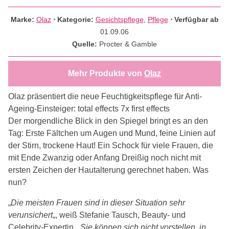
Marke:
Olaz
⋅
Kategorie:
Gesichtspflege
,
Pflege
⋅ Verfügbar ab
01.09.06
Quelle:
Procter & Gamble
Mehr Produkte von
Olaz
Olaz präsentiert die neue Feuchtigkeitspflege für Anti-
Ageing-Einsteiger: total effects 7x first effects
Der morgendliche Blick in den Spiegel bringt es an den
Tag: Erste Fältchen um Augen und Mund, feine Linien auf
der Stirn, trockene Haut! Ein Schock für viele Frauen, die
mit Ende Zwanzig oder Anfang Dreißig noch nicht mit
ersten Zeichen der Hautalterung gerechnet haben. Was
nun?
„
Die meisten Frauen sind in dieser Situation sehr
verunsichert
„, weiß Stefanie Tausch, Beauty- und
Celebrity-Expertin. „
Sie können sich nicht vorstellen, in