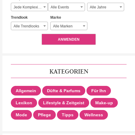
Jede Komplexität
Alle Events
Alle Jahre
Trendlook
Marke
Alle Trendlooks
Alle Marken
ANWENDEN
KATEGORIEN
Allgemein
Düfte & Parfums
Für Ihn
Lexikon
Lifestyle & Zeitgeist
Make-up
Mode
Pflege
Tipps
Wellness