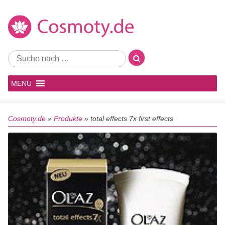
MENU
Cosmoty.de
»
Produkte
»
total effects 7x first effects