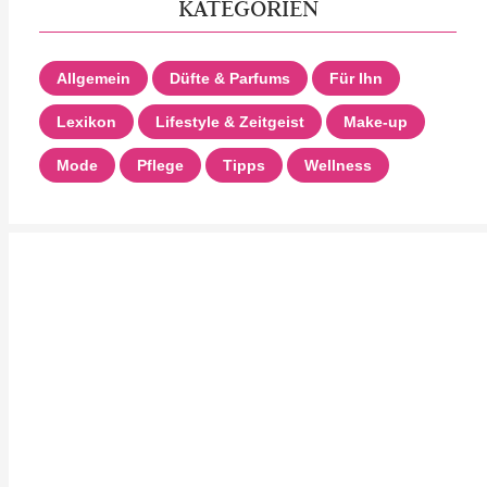
KATEGORIEN
Allgemein
Düfte & Parfums
Für Ihn
Lexikon
Lifestyle & Zeitgeist
Make-up
Mode
Pflege
Tipps
Wellness