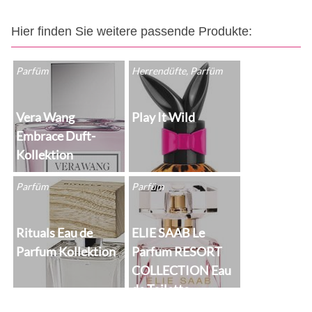
Hier finden Sie weitere passende Produkte:
Parfüm
Herrendüfte, Parfüm
Vera Wang
Play It Wild
Embrace Duft-
Kollektion
Parfüm
Parfüm
Rituals Eau de
ELIE SAAB Le
Parfum Kollektion
Parfum RESORT
COLLECTION Eau
de Toilette