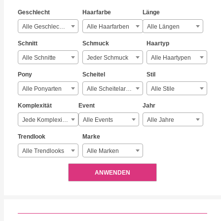
Geschlecht
Haarfarbe
Länge
Alle Geschlechter
Alle Haarfarben
Alle Längen
Schnitt
Schmuck
Haartyp
Alle Schnitte
Jeder Schmuck
Alle Haartypen
Pony
Scheitel
Stil
Alle Ponyarten
Alle Scheitelarten
Alle Stile
Komplexität
Event
Jahr
Jede Komplexität
Alle Events
Alle Jahre
Trendlook
Marke
Alle Trendlooks
Alle Marken
ANWENDEN