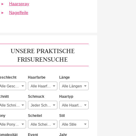
Haarspray
Nagelfeile
UNSERE PRAKTISCHE
FRISURENSUCHE
eschlecht
Haarfarbe
Länge
Alle Geschlechter
Alle Haarfarben
Alle Längen
chnitt
Schmuck
Haartyp
Alle Schnitte
Jeder Schmuck
Alle Haartypen
ony
Scheitel
Stil
Alle Ponyarten
Alle Scheitelarten
Alle Stile
omplexität
Event
Jahr