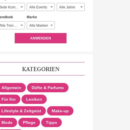
Jede Komplexität
Alle Events
Alle Jahre
rendlook
Marke
Alle Trendlooks
Alle Marken
ANWENDEN
KATEGORIEN
Allgemein
Düfte & Parfums
Für Ihn
Lexikon
Lifestyle & Zeitgeist
Make-up
Mode
Pflege
Tipps