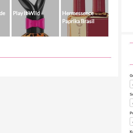
 de
Play It Wild
Hermessence
Paprika Brasil
G
S
P
K