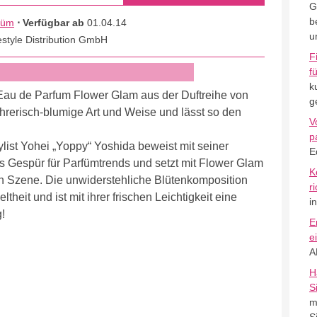
G
b
füm
⋅ Verfügbar ab
01.04.14
u
estyle Distribution GmbH
F
f
k
Eau de Parfum Flower Glam aus der Duftreihe von
g
ührerisch-blumige Art und Weise und lässt so den
V
p
list Yohei „Yoppy“ Yoshida beweist mit seiner
E
s Gespür für Parfümtrends und setzt mit Flower Glam
K
 in Szene. Die unwiderstehliche Blütenkomposition
r
heit und ist mit ihrer frischen Leichtigkeit eine
i
!
E
e
A
H
S
m