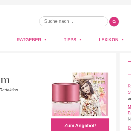
RATGEBER
TIPPS
LEXIKON
am
R
 Redaktion
S
a
M
P
N
Zum Angebot!
D