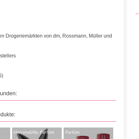
en Drogeriemärkten von dm, Rossmann, Müller und
tellers
5)
eunden:
odukte:
Herrendüfte, Parfüm
Parfüm