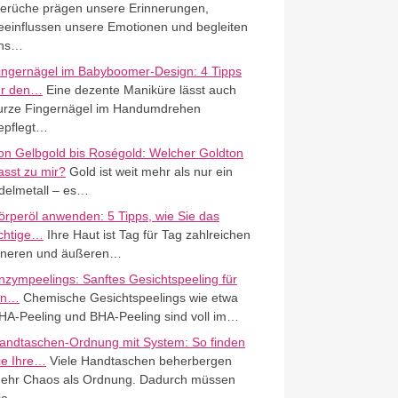
erüche prägen unsere Erinnerungen,
eeinflussen unsere Emotionen und begleiten
ns…
ingernägel im Babyboomer-Design: 4 Tipps
ür den…
Eine dezente Maniküre lässt auch
urze Fingernägel im Handumdrehen
epflegt…
on Gelbgold bis Roségold: Welcher Goldton
asst zu mir?
Gold ist weit mehr als nur ein
delmetall – es…
örperöl anwenden: 5 Tipps, wie Sie das
ichtige…
Ihre Haut ist Tag für Tag zahlreichen
nneren und äußeren…
nzympeelings: Sanftes Gesichtspeeling für
in…
Chemische Gesichtspeelings wie etwa
HA-Peeling und BHA-Peeling sind voll im…
andtaschen-Ordnung mit System: So finden
ie Ihre…
Viele Handtaschen beherbergen
ehr Chaos als Ordnung. Dadurch müssen