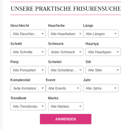
UNSERE PRAKTISCHE FRISURENSUCHE
Geschlecht
Haarfarbe
Länge
Alle Geschlechter
Alle Haarfarben
Alle Längen
Schnitt
Schmuck
Haartyp
Alle Schnitte
Jeder Schmuck
Alle Haartypen
Pony
Scheitel
Stil
Alle Ponyarten
Alle Scheitelarten
Alle Stile
Komplexität
Event
Jahr
Jede Komplexität
Alle Events
Alle Jahre
Trendlook
Marke
Alle Trendlooks
Alle Marken
ANWENDEN