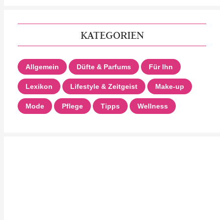
KATEGORIEN
Allgemein
Düfte & Parfums
Für Ihn
Lexikon
Lifestyle & Zeitgeist
Make-up
Mode
Pflege
Tipps
Wellness