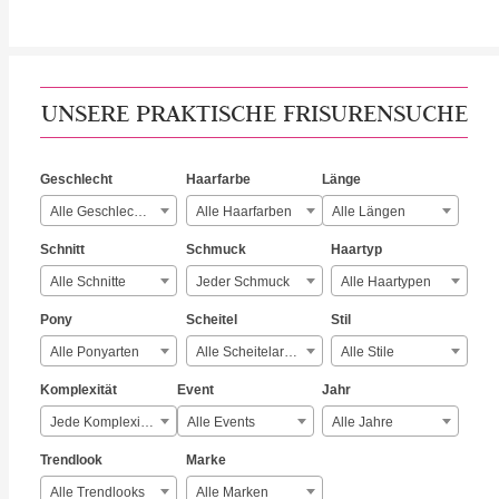
UNSERE PRAKTISCHE FRISURENSUCHE
Geschlecht
Haarfarbe
Länge
Alle Geschlechter
Alle Haarfarben
Alle Längen
Schnitt
Schmuck
Haartyp
Alle Schnitte
Jeder Schmuck
Alle Haartypen
Pony
Scheitel
Stil
Alle Ponyarten
Alle Scheitelarten
Alle Stile
Komplexität
Event
Jahr
Jede Komplexität
Alle Events
Alle Jahre
Trendlook
Marke
Alle Trendlooks
Alle Marken