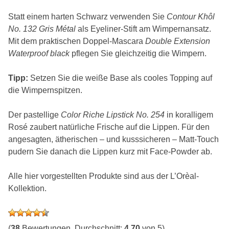
Statt einem harten Schwarz verwenden Sie
Contour Khôl
No. 132 Gris Métal
als Eyeliner-Stift am Wimpernansatz.
Mit dem praktischen Doppel-Mascara
Double Extension
Waterproof black
pflegen Sie gleichzeitig die Wimpern.
Tipp:
Setzen Sie die weiße Base als cooles Topping auf
die Wimpernspitzen.
Der pastellige
Color Riche Lipstick No. 254
in koralligem
Rosé zaubert natürliche Frische auf die Lippen. Für den
angesagten, ätherischen – und kusssicheren – Matt-Touch
pudern Sie danach die Lippen kurz mit Face-Powder ab.
Alle hier vorgestellten Produkte sind aus der L’Orèal-
Kollektion.
(
38
Bewertungen, Durchschnitt:
4,70
von 5)