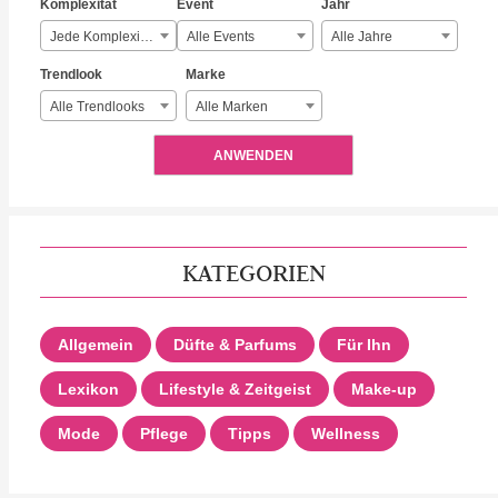
Komplexität
Event
Jahr
Jede Komplexität
Alle Events
Alle Jahre
Trendlook
Marke
Alle Trendlooks
Alle Marken
ANWENDEN
KATEGORIEN
Allgemein
Düfte & Parfums
Für Ihn
Lexikon
Lifestyle & Zeitgeist
Make-up
Mode
Pflege
Tipps
Wellness