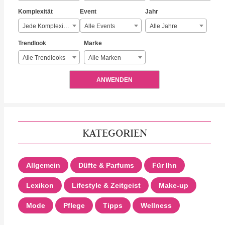
Komplexität
Event
Jahr
Jede Komplexität
Alle Events
Alle Jahre
Trendlook
Marke
Alle Trendlooks
Alle Marken
ANWENDEN
KATEGORIEN
Allgemein
Düfte & Parfums
Für Ihn
Lexikon
Lifestyle & Zeitgeist
Make-up
Mode
Pflege
Tipps
Wellness