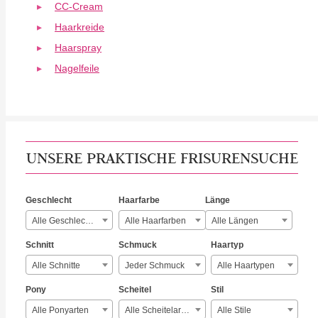
CC-Cream
Haarkreide
Haarspray
Nagelfeile
UNSERE PRAKTISCHE FRISURENSUCHE
Geschlecht
Haarfarbe
Länge
Alle Geschlechter
Alle Haarfarben
Alle Längen
Schnitt
Schmuck
Haartyp
Alle Schnitte
Jeder Schmuck
Alle Haartypen
Pony
Scheitel
Stil
Alle Ponyarten
Alle Scheitelarten
Alle Stile