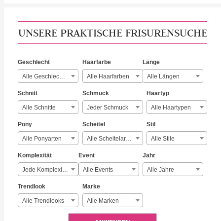
UNSERE PRAKTISCHE FRISURENSUCHE
Geschlecht
Haarfarbe
Länge
Alle Geschlechter
Alle Haarfarben
Alle Längen
Schnitt
Schmuck
Haartyp
Alle Schnitte
Jeder Schmuck
Alle Haartypen
Pony
Scheitel
Stil
Alle Ponyarten
Alle Scheitelarten
Alle Stile
Komplexität
Event
Jahr
Jede Komplexität
Alle Events
Alle Jahre
Trendlook
Marke
Alle Trendlooks
Alle Marken