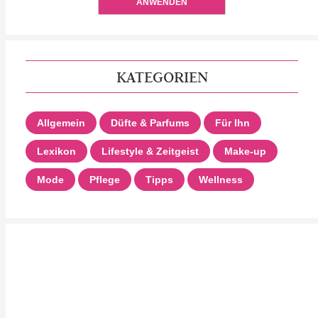
ANWENDEN
KATEGORIEN
Allgemein
Düfte & Parfums
Für Ihn
Lexikon
Lifestyle & Zeitgeist
Make-up
Mode
Pflege
Tipps
Wellness