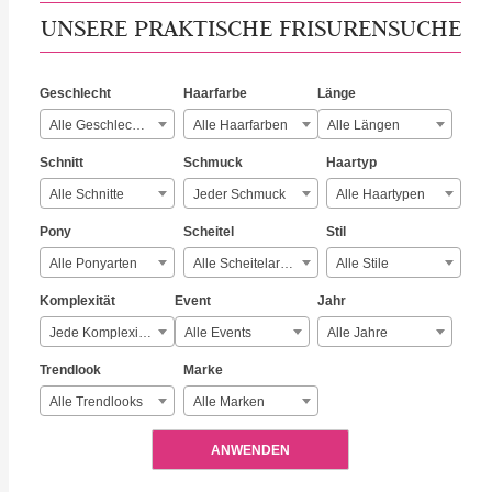
UNSERE PRAKTISCHE FRISURENSUCHE
Geschlecht
Haarfarbe
Länge
Alle Geschlechter
Alle Haarfarben
Alle Längen
Schnitt
Schmuck
Haartyp
Alle Schnitte
Jeder Schmuck
Alle Haartypen
Pony
Scheitel
Stil
Alle Ponyarten
Alle Scheitelarten
Alle Stile
Komplexität
Event
Jahr
Jede Komplexität
Alle Events
Alle Jahre
Trendlook
Marke
Alle Trendlooks
Alle Marken
ANWENDEN