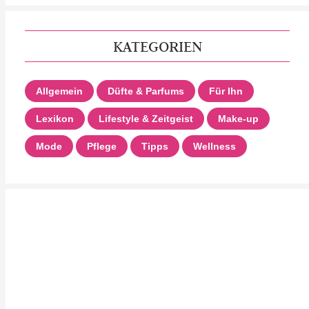
KATEGORIEN
Allgemein
Düfte & Parfums
Für Ihn
Lexikon
Lifestyle & Zeitgeist
Make-up
Mode
Pflege
Tipps
Wellness