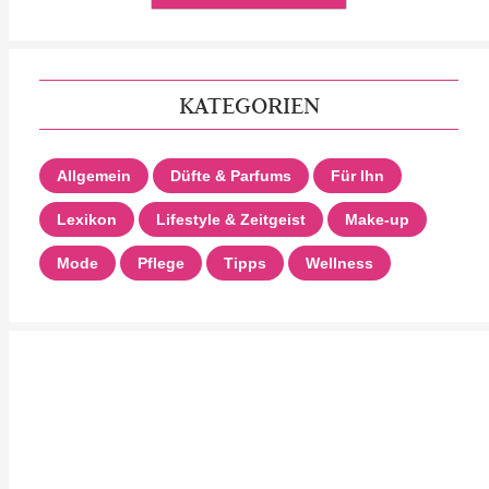
KATEGORIEN
Allgemein
Düfte & Parfums
Für Ihn
Lexikon
Lifestyle & Zeitgeist
Make-up
Mode
Pflege
Tipps
Wellness