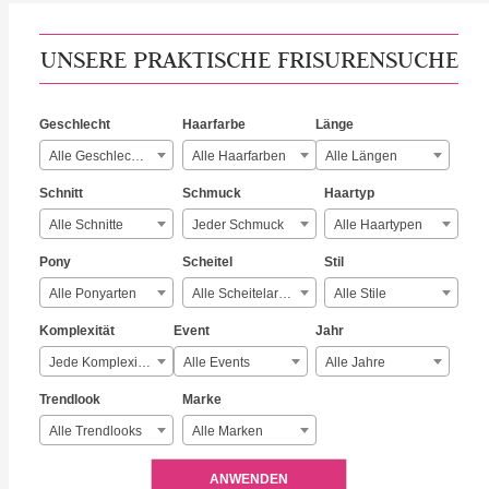
UNSERE PRAKTISCHE FRISURENSUCHE
Geschlecht
Haarfarbe
Länge
Alle Geschlechter
Alle Haarfarben
Alle Längen
Schnitt
Schmuck
Haartyp
Alle Schnitte
Jeder Schmuck
Alle Haartypen
Pony
Scheitel
Stil
Alle Ponyarten
Alle Scheitelarten
Alle Stile
Komplexität
Event
Jahr
Jede Komplexität
Alle Events
Alle Jahre
Trendlook
Marke
Alle Trendlooks
Alle Marken
ANWENDEN