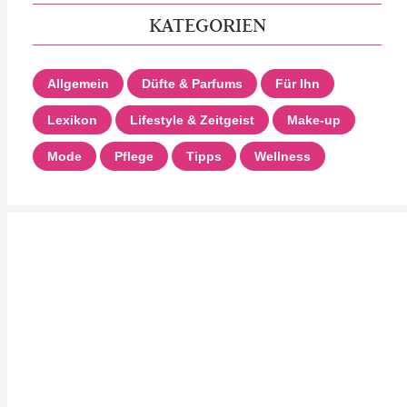
KATEGORIEN
Allgemein
Düfte & Parfums
Für Ihn
Lexikon
Lifestyle & Zeitgeist
Make-up
Mode
Pflege
Tipps
Wellness