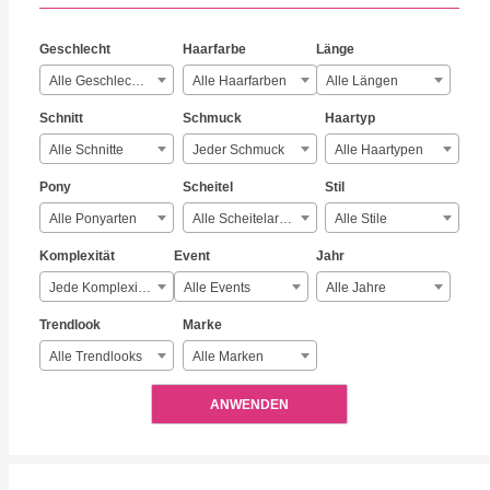
Geschlecht
Haarfarbe
Länge
Alle Geschlechter
Alle Haarfarben
Alle Längen
Schnitt
Schmuck
Haartyp
Alle Schnitte
Jeder Schmuck
Alle Haartypen
Pony
Scheitel
Stil
Alle Ponyarten
Alle Scheitelarten
Alle Stile
Komplexität
Event
Jahr
Jede Komplexität
Alle Events
Alle Jahre
Trendlook
Marke
Alle Trendlooks
Alle Marken
ANWENDEN