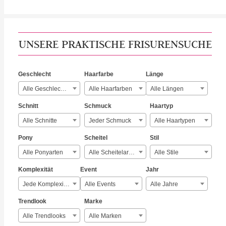
UNSERE PRAKTISCHE FRISURENSUCHE
Geschlecht
Haarfarbe
Länge
Alle Geschlechter
Alle Haarfarben
Alle Längen
Schnitt
Schmuck
Haartyp
Alle Schnitte
Jeder Schmuck
Alle Haartypen
Pony
Scheitel
Stil
Alle Ponyarten
Alle Scheitelarten
Alle Stile
Komplexität
Event
Jahr
Jede Komplexität
Alle Events
Alle Jahre
Trendlook
Marke
Alle Trendlooks
Alle Marken