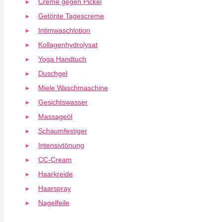
Creme gegen Pickel
Getönte Tagescreme
Intimwaschlotion
Kollagenhydrolysat
Yoga Handtuch
Duschgel
Miele Waschmaschine
Gesichtswasser
Massageöl
Schaumfestiger
Intensivtönung
CC-Cream
Haarkreide
Haarspray
Nagelfeile