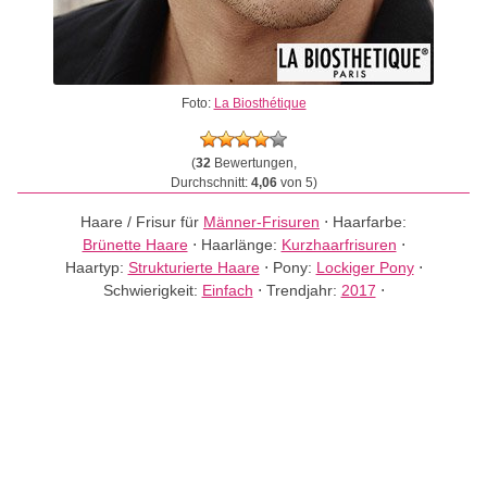
Foto:
La Biosthétique
(
32
Bewertungen,
Durchschnitt:
4,06
von 5)
Haare / Frisur für
Männer-Frisuren
⋅
Haarfarbe:
Brünette Haare
⋅
Haarlänge:
Kurzhaarfrisuren
⋅
Haartyp:
Strukturierte Haare
⋅
Pony:
Lockiger Pony
⋅
Schwierigkeit:
Einfach
⋅
Trendjahr:
2017
⋅