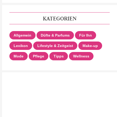
KATEGORIEN
Allgemein
Düfte & Parfums
Für Ihn
Lexikon
Lifestyle & Zeitgeist
Make-up
Mode
Pflege
Tipps
Wellness