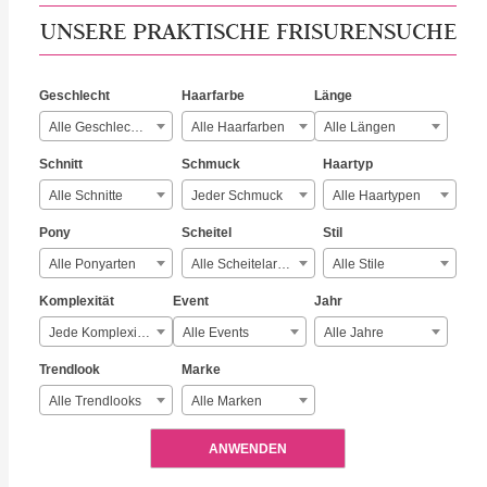
UNSERE PRAKTISCHE FRISURENSUCHE
Geschlecht
Haarfarbe
Länge
Alle Geschlechter
Alle Haarfarben
Alle Längen
Schnitt
Schmuck
Haartyp
Alle Schnitte
Jeder Schmuck
Alle Haartypen
Pony
Scheitel
Stil
Alle Ponyarten
Alle Scheitelarten
Alle Stile
Komplexität
Event
Jahr
Jede Komplexität
Alle Events
Alle Jahre
Trendlook
Marke
Alle Trendlooks
Alle Marken
ANWENDEN