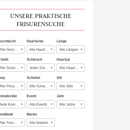
UNSERE PRAKTISCHE
FRISURENSUCHE
eschlecht
Haarfarbe
Länge
Alle Geschlechter
Alle Haarfarben
Alle Längen
chnitt
Schmuck
Haartyp
Alle Schnitte
Jeder Schmuck
Alle Haartypen
ony
Scheitel
Stil
Alle Ponyarten
Alle Scheitelarten
Alle Stile
omplexität
Event
Jahr
Jede Komplexität
Alle Events
Alle Jahre
rendlook
Marke
Alle Trendlooks
Alle Marken