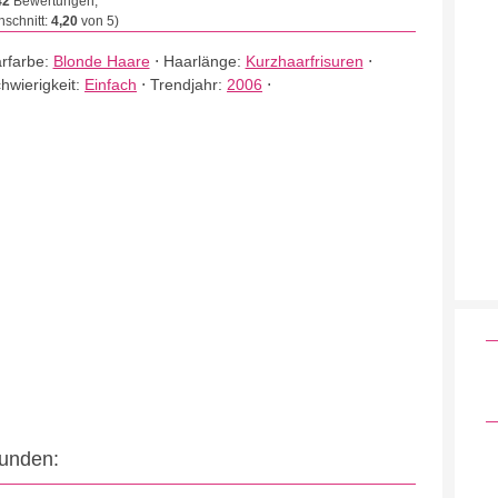
42
Bewertungen,
schnitt:
4,20
von 5)
rfarbe:
Blonde Haare
⋅
Haarlänge:
Kurzhaarfrisuren
⋅
hwierigkeit:
Einfach
⋅
Trendjahr:
2006
⋅
eunden: