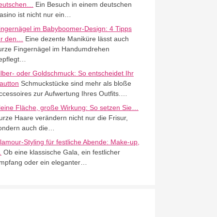
eutschen…
Ein Besuch in einem deutschen
asino ist nicht nur ein…
ingernägel im Babyboomer-Design: 4 Tipps
ür den…
Eine dezente Maniküre lässt auch
urze Fingernägel im Handumdrehen
epflegt…
ilber- oder Goldschmuck: So entscheidet Ihr
autton
Schmuckstücke sind mehr als bloße
ccessoires zur Aufwertung Ihres Outfits.…
leine Fläche, große Wirkung: So setzen Sie…
urze Haare verändern nicht nur die Frisur,
ondern auch die…
lamour-Styling für festliche Abende: Make-up,
…
Ob eine klassische Gala, ein festlicher
mpfang oder ein eleganter…