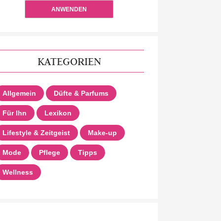
ANWENDEN
KATEGORIEN
Allgemein
Düfte & Parfums
Für Ihn
Lexikon
Lifestyle & Zeitgeist
Make-up
Mode
Pflege
Tipps
Wellness