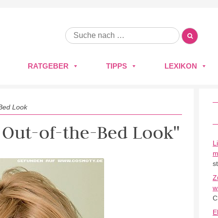
RATGEBER
TIPPS
LEXIKON
-Bed Look
r Out-of-the-Bed Look"
L
m
s
Z
w
C
E