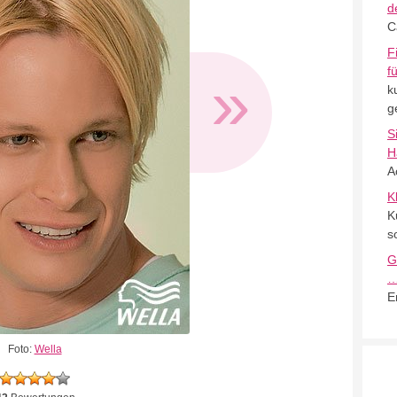
d
C
F
f
»
k
g
S
H
A
K
K
s
G
E
Foto:
Wella