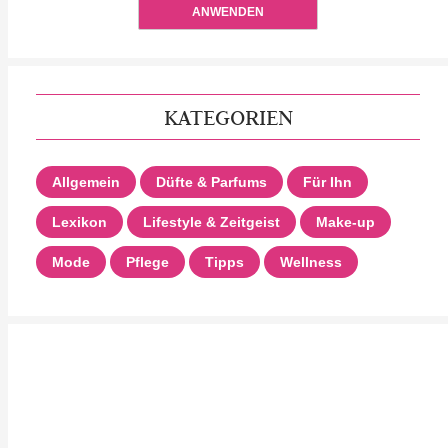
ANWENDEN
KATEGORIEN
Allgemein
Düfte & Parfums
Für Ihn
Lexikon
Lifestyle & Zeitgeist
Make-up
Mode
Pflege
Tipps
Wellness