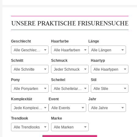
UNSERE PRAKTISCHE FRISURENSUCHE
Geschlecht
Haarfarbe
Länge
Alle Geschlechter
Alle Haarfarben
Alle Längen
Schnitt
Schmuck
Haartyp
Alle Schnitte
Jeder Schmuck
Alle Haartypen
Pony
Scheitel
Stil
Alle Ponyarten
Alle Scheitelarten
Alle Stile
Komplexität
Event
Jahr
Jede Komplexität
Alle Events
Alle Jahre
Trendlook
Marke
Alle Trendlooks
Alle Marken