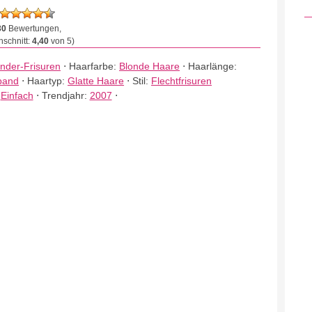
30
Bewertungen,
schnitt:
4,40
von 5)
inder-Frisuren
⋅
Haarfarbe:
Blonde Haare
⋅
Haarlänge:
band
⋅
Haartyp:
Glatte Haare
⋅
Stil:
Flechtfrisuren
:
Einfach
⋅
Trendjahr:
2007
⋅