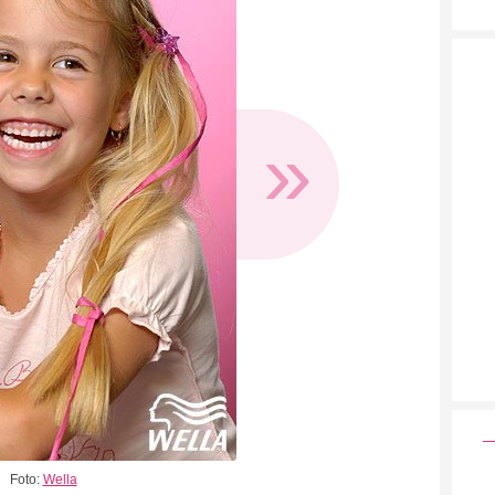
»
Foto:
Wella