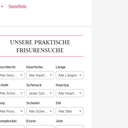
Nagelfeile
UNSERE PRAKTISCHE
FRISURENSUCHE
eschlecht
Haarfarbe
Länge
Alle Geschlechter
Alle Haarfarben
Alle Längen
chnitt
Schmuck
Haartyp
Alle Schnitte
Jeder Schmuck
Alle Haartypen
ony
Scheitel
Stil
Alle Ponyarten
Alle Scheitelarten
Alle Stile
omplexität
Event
Jahr