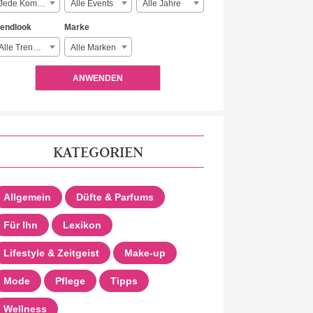
Jede Komplexität
Alle Events
Alle Jahre
rendlook
Marke
Alle Trendlooks
Alle Marken
ANWENDEN
KATEGORIEN
Allgemein
Düfte & Parfums
Für Ihn
Lexikon
Lifestyle & Zeitgeist
Make-up
Mode
Pflege
Tipps
Wellness