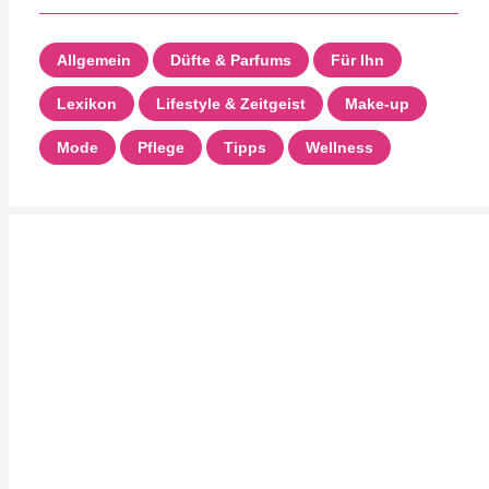
Allgemein
Düfte & Parfums
Für Ihn
Lexikon
Lifestyle & Zeitgeist
Make-up
Mode
Pflege
Tipps
Wellness