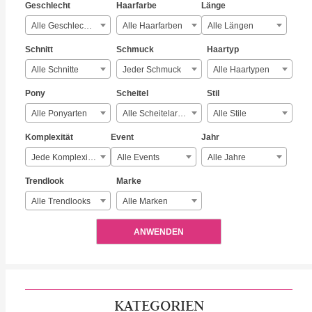
Geschlecht
Haarfarbe
Länge
Alle Geschlechter
Alle Haarfarben
Alle Längen
Schnitt
Schmuck
Haartyp
Alle Schnitte
Jeder Schmuck
Alle Haartypen
Pony
Scheitel
Stil
Alle Ponyarten
Alle Scheitelarten
Alle Stile
Komplexität
Event
Jahr
Jede Komplexität
Alle Events
Alle Jahre
Trendlook
Marke
Alle Trendlooks
Alle Marken
ANWENDEN
KATEGORIEN