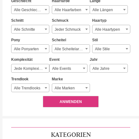
Geschlecht
Haarfarbe
Länge
Alle Geschlechter
Alle Haarfarben
Alle Längen
Schnitt
Schmuck
Haartyp
Alle Schnitte
Jeder Schmuck
Alle Haartypen
Pony
Scheitel
Stil
Alle Ponyarten
Alle Scheitelarten
Alle Stile
Komplexität
Event
Jahr
Jede Komplexität
Alle Events
Alle Jahre
Trendlook
Marke
Alle Trendlooks
Alle Marken
ANWENDEN
KATEGORIEN