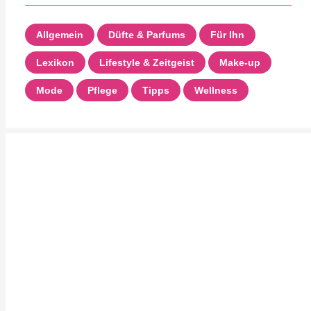
Allgemein
Düfte & Parfums
Für Ihn
Lexikon
Lifestyle & Zeitgeist
Make-up
Mode
Pflege
Tipps
Wellness