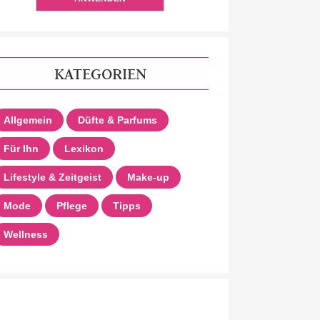
KATEGORIEN
Allgemein
Düfte & Parfums
Für Ihn
Lexikon
Lifestyle & Zeitgeist
Make-up
Mode
Pflege
Tipps
Wellness