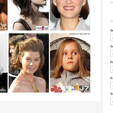
G
S
P
K
T