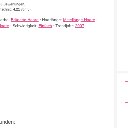
43
Bewertungen,
schnitt:
4,21
von 5)
farbe:
Brünette Haare
⋅
Haarlänge:
Mittellange Haare
⋅
Haare
⋅
Schwierigkeit:
Einfach
⋅
Trendjahr:
2007
⋅
eunden: