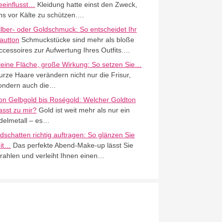
eeinflusst…
Kleidung hatte einst den Zweck,
ns vor Kälte zu schützen.…
ilber- oder Goldschmuck: So entscheidet Ihr
autton
Schmuckstücke sind mehr als bloße
ccessoires zur Aufwertung Ihres Outfits.…
leine Fläche, große Wirkung: So setzen Sie…
urze Haare verändern nicht nur die Frisur,
ondern auch die…
on Gelbgold bis Roségold: Welcher Goldton
asst zu mir?
Gold ist weit mehr als nur ein
delmetall – es…
idschatten richtig auftragen: So glänzen Sie
it…
Das perfekte Abend-Make-up lässt Sie
trahlen und verleiht Ihnen einen…