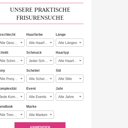
UNSERE PRAKTISCHE
FRISURENSUCHE
eschlecht
Haarfarbe
Länge
Alle Geschlechter
Alle Haarfarben
Alle Längen
chnitt
Schmuck
Haartyp
Alle Schnitte
Jeder Schmuck
Alle Haartypen
ony
Scheitel
Stil
Alle Ponyarten
Alle Scheitelarten
Alle Stile
omplexität
Event
Jahr
Jede Komplexität
Alle Events
Alle Jahre
rendlook
Marke
Alle Trendlooks
Alle Marken
ANWENDEN