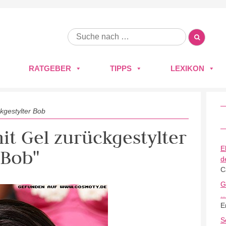
RATGEBER
TIPPS
LEXIKON
kgestylter Bob
mit Gel zurückgestylter
E
Bob"
d
C
G
E
S