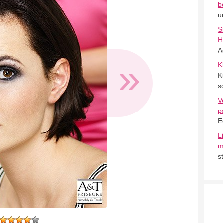
b
u
S
H
A
»
K
K
s
V
p
E
L
m
s