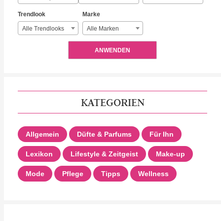
Trendlook
Marke
Alle Trendlooks
Alle Marken
ANWENDEN
KATEGORIEN
Allgemein
Düfte & Parfums
Für Ihn
Lexikon
Lifestyle & Zeitgeist
Make-up
Mode
Pflege
Tipps
Wellness