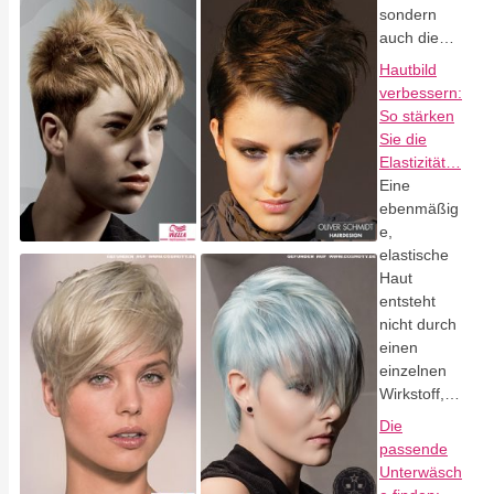
sondern
auch die…
Hautbild
verbessern:
So stärken
Sie die
Elastizität…
Eine
ebenmäßig
e,
elastische
Haut
entsteht
nicht durch
einen
einzelnen
Wirkstoff,…
Die
passende
Unterwäsch