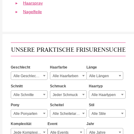
Haarspray
Nagelfeile
UNSERE PRAKTISCHE FRISURENSUCHE
Geschlecht
Haarfarbe
Länge
Alle Geschlechter
Alle Haarfarben
Alle Längen
Schnitt
Schmuck
Haartyp
Alle Schnitte
Jeder Schmuck
Alle Haartypen
Pony
Scheitel
Stil
Alle Ponyarten
Alle Scheitelarten
Alle Stile
Komplexität
Event
Jahr
Jede Komplexität
Alle Events
Alle Jahre