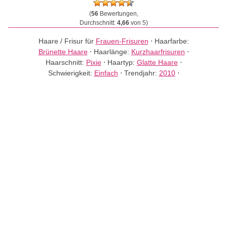
(
56
Bewertungen,
Durchschnitt:
4,66
von 5)
Haare / Frisur für
Frauen-Frisuren
⋅
Haarfarbe:
Brünette Haare
⋅
Haarlänge:
Kurzhaarfrisuren
⋅
Haarschnitt:
Pixie
⋅
Haartyp:
Glatte Haare
⋅
Schwierigkeit:
Einfach
⋅
Trendjahr:
2010
⋅