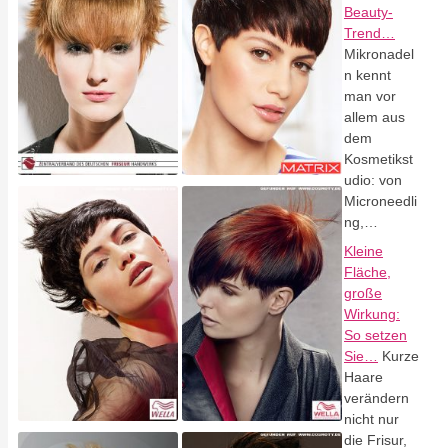
Beauty-
Trend…
Mikronadel
n kennt
man vor
allem aus
dem
Kosmetikst
udio: von
Microneedli
ng,…
Kleine
Fläche,
große
Wirkung:
So setzen
Sie…
Kurze
Haare
verändern
nicht nur
die Frisur,