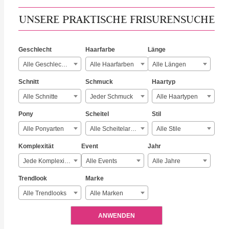
UNSERE PRAKTISCHE FRISURENSUCHE
Geschlecht
Haarfarbe
Länge
Alle Geschlechter
Alle Haarfarben
Alle Längen
Schnitt
Schmuck
Haartyp
Alle Schnitte
Jeder Schmuck
Alle Haartypen
Pony
Scheitel
Stil
Alle Ponyarten
Alle Scheitelarten
Alle Stile
Komplexität
Event
Jahr
Jede Komplexität
Alle Events
Alle Jahre
Trendlook
Marke
Alle Trendlooks
Alle Marken
ANWENDEN