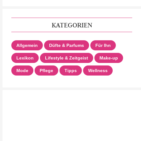
KATEGORIEN
Allgemein
Düfte & Parfums
Für Ihn
Lexikon
Lifestyle & Zeitgeist
Make-up
Mode
Pflege
Tipps
Wellness