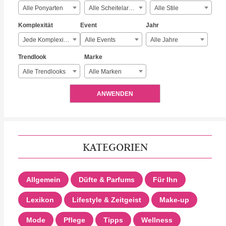
Alle Ponyarten
Alle Scheitelarten
Alle Stile
Komplexität
Event
Jahr
Jede Komplexität
Alle Events
Alle Jahre
Trendlook
Marke
Alle Trendlooks
Alle Marken
ANWENDEN
KATEGORIEN
Allgemein
Düfte & Parfums
Für Ihn
Lexikon
Lifestyle & Zeitgeist
Make-up
Mode
Pflege
Tipps
Wellness