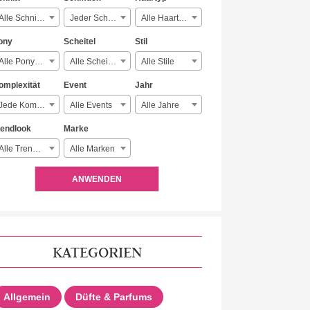
Alle Schnitte
Jeder Schmuck
Alle Haartypen
ony
Scheitel
Stil
Alle Ponyarten
Alle Scheitelarten
Alle Stile
omplexität
Event
Jahr
Jede Komplexität
Alle Events
Alle Jahre
rendlook
Marke
Alle Trendlooks
Alle Marken
ANWENDEN
KATEGORIEN
Allgemein
Düfte & Parfums