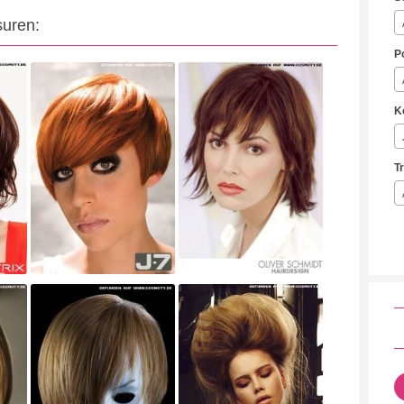
suren:
P
K
T