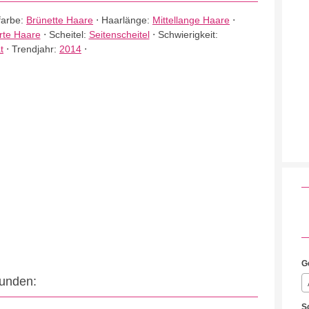
farbe:
Brünette Haare
⋅
Haarlänge:
Mittellange Haare
⋅
erte Haare
⋅
Scheitel:
Seitenscheitel
⋅
Schwierigkeit:
t
⋅
Trendjahr:
2014
⋅
G
eunden:
S