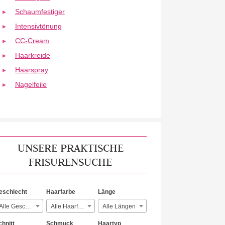
Schaumfestiger
Intensivtönung
CC-Cream
Haarkreide
Haarspray
Nagelfeile
UNSERE PRAKTISCHE
FRISURENSUCHE
eschlecht
Haarfarbe
Länge
Alle Geschlechter
Alle Haarfarben
Alle Längen
chnitt
Schmuck
Haartyp