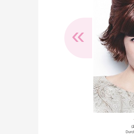
«
(
Durch