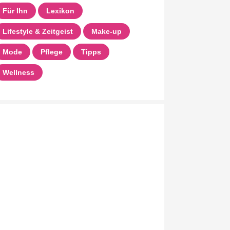
Für Ihn
Lexikon
Lifestyle & Zeitgeist
Make-up
Mode
Pflege
Tipps
Wellness