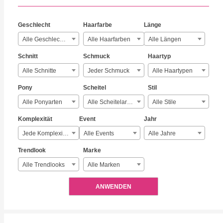
Geschlecht
Haarfarbe
Länge
Alle Geschlechter
Alle Haarfarben
Alle Längen
Schnitt
Schmuck
Haartyp
Alle Schnitte
Jeder Schmuck
Alle Haartypen
Pony
Scheitel
Stil
Alle Ponyarten
Alle Scheitelarten
Alle Stile
Komplexität
Event
Jahr
Jede Komplexität
Alle Events
Alle Jahre
Trendlook
Marke
Alle Trendlooks
Alle Marken
ANWENDEN