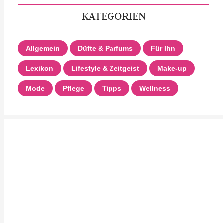
KATEGORIEN
Allgemein
Düfte & Parfums
Für Ihn
Lexikon
Lifestyle & Zeitgeist
Make-up
Mode
Pflege
Tipps
Wellness