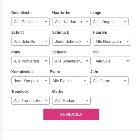
Geschlecht
Haarfarbe
Länge
Alle Geschlechter
Alle Haarfarben
Alle Längen
Schnitt
Schmuck
Haartyp
Alle Schnitte
Jeder Schmuck
Alle Haartypen
Pony
Scheitel
Stil
Alle Ponyarten
Alle Scheitelarten
Alle Stile
Komplexität
Event
Jahr
Jede Komplexität
Alle Events
Alle Jahre
Trendlook
Marke
Alle Trendlooks
Alle Marken
ANWENDEN