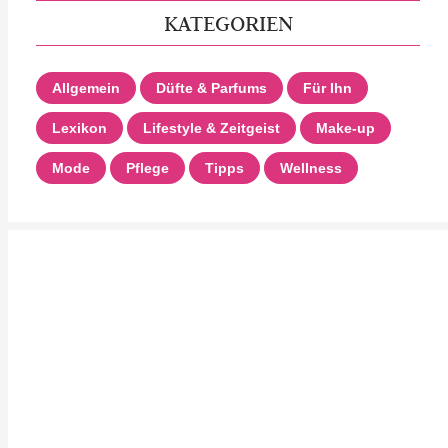
KATEGORIEN
Allgemein
Düfte & Parfums
Für Ihn
Lexikon
Lifestyle & Zeitgeist
Make-up
Mode
Pflege
Tipps
Wellness