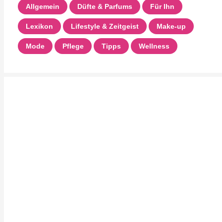
Allgemein
Düfte & Parfums
Für Ihn
Lexikon
Lifestyle & Zeitgeist
Make-up
Mode
Pflege
Tipps
Wellness