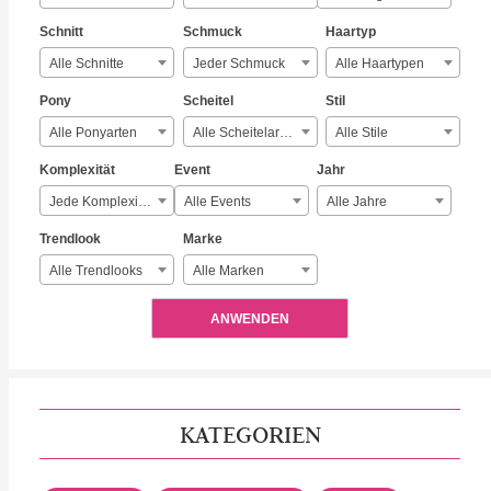
Schnitt
Schmuck
Haartyp
Alle Schnitte
Jeder Schmuck
Alle Haartypen
Pony
Scheitel
Stil
Alle Ponyarten
Alle Scheitelarten
Alle Stile
Komplexität
Event
Jahr
Jede Komplexität
Alle Events
Alle Jahre
Trendlook
Marke
Alle Trendlooks
Alle Marken
ANWENDEN
KATEGORIEN