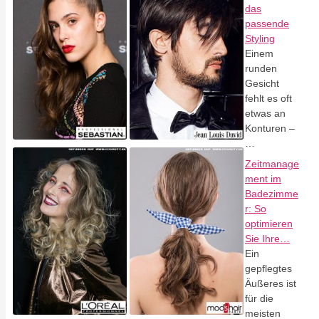
das
passende
Styling
Einem
runden
Gesicht
fehlt es oft
etwas an
Konturen –
…
Zeitmanage
ment im
Badezimme
r: So
optimieren
Sie Ihre…
Ein
gepflegtes
Äußeres ist
für die
meisten