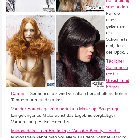
Behandlung
smethoden
Für die
einen
gelten sie
als
Schönheits
mal, das
der Optik…
Täglicher
Sonnensch
utz für
Gesicht und
Körper:
Darum…
Sonnenschutz wird vor allem bei anhaltend hohen
Temperaturen und starker…
Von der Hautpflege zum perfekten Make-up: So gelingt…
Ein gelungenes Make-up ist das Ergebnis sorgfältiger
Vorbereitung. Entscheidend ist…
Mikronadeln in der Hautpflege: Was der Beauty-Trend…
Mikronadeln kennt man vor allem aus dem Kosmetikstudio: