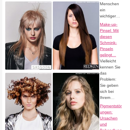
Menschen
ein
wichtiger…
Make-up-
Pinsel: Mit
diesen
Schmink-
Pinseln
gelingt…
Vielleicht
kennen Sie
das
Problem:
Sie geben
sich bei
Ihrem…
Pigmentstör
ungen:
Ursachen
und