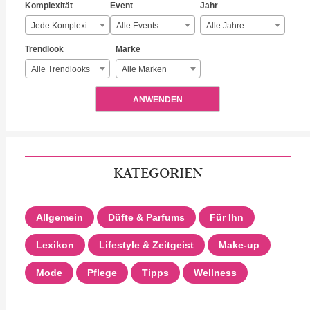
Komplexität
Event
Jahr
Jede Komplexität
Alle Events
Alle Jahre
Trendlook
Marke
Alle Trendlooks
Alle Marken
ANWENDEN
KATEGORIEN
Allgemein
Düfte & Parfums
Für Ihn
Lexikon
Lifestyle & Zeitgeist
Make-up
Mode
Pflege
Tipps
Wellness