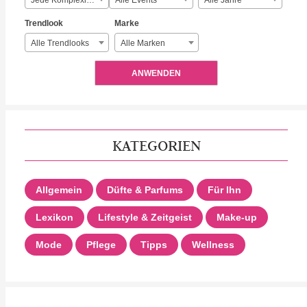
Jede Komplexität
Alle Events
Alle Jahre
Trendlook
Marke
Alle Trendlooks
Alle Marken
ANWENDEN
KATEGORIEN
Allgemein
Düfte & Parfums
Für Ihn
Lexikon
Lifestyle & Zeitgeist
Make-up
Mode
Pflege
Tipps
Wellness