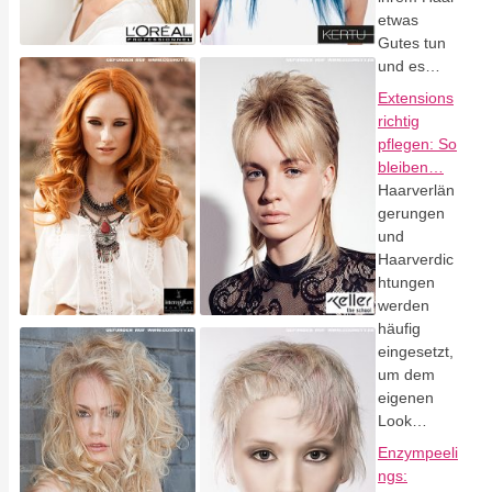
etwas
Gutes tun
und es…
Extensions
richtig
pflegen: So
bleiben…
Haarverlän
gerungen
und
Haarverdic
htungen
werden
häufig
eingesetzt,
um dem
eigenen
Look…
Enzympeeli
ngs: