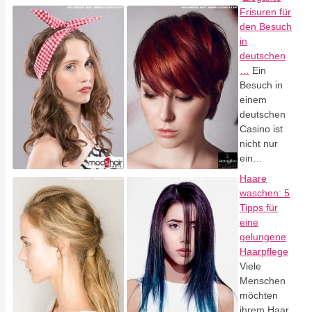
Frisuren für
den Besuch
in
deutschen
…
Ein
Besuch in
einem
deutschen
Casino ist
nicht nur
ein…
Haare
waschen: 5
Tipps für
eine
gelungene
Haarpflege
Viele
Menschen
möchten
ihrem Haar