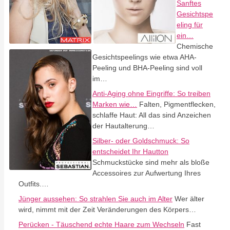
Sanftes
Gesichtspe
eling für
ein…
Chemische
Gesichtspeelings wie etwa AHA-
Peeling und BHA-Peeling sind voll
im…
Anti-Aging ohne Eingriffe: So treiben
Marken wie…
Falten, Pigmentflecken,
schlaffe Haut: All das sind Anzeichen
der Hautalterung…
Silber- oder Goldschmuck: So
entscheidet Ihr Hautton
Schmuckstücke sind mehr als bloße
Accessoires zur Aufwertung Ihres
Outfits.…
Jünger aussehen: So strahlen Sie auch im Alter
Wer älter
wird, nimmt mit der Zeit Veränderungen des Körpers…
Perücken - Täuschend echte Haare zum Wechseln
Fast