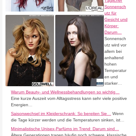
Täglicher
Sonnensch
utz für
Gesicht und
Körper:
Darum…
Sonnensch
utz wird vor
allem bei
anhaltend
hohen
Temperatur
en und
starker…
Warum Beauty- und Wellnessbehandlungen so wichtig…
Eine kurze Auszeit vom Alltagsstress kann sehr viele positive
Energien…
Saisonwechsel im Kleiderschrank: So bereiten Sie…
Wenn
die Tage kürzer werden und die Temperaturen sinken, ist…
Minimalistische Unisex-Parfüms im Trend: Darum sind…
Ältere Generationen tragen häufig noch schwere, klassische