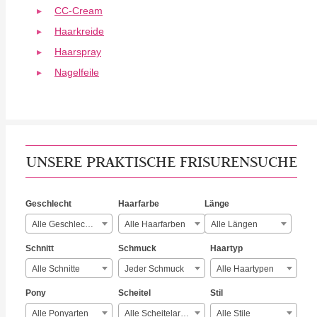
CC-Cream
Haarkreide
Haarspray
Nagelfeile
UNSERE PRAKTISCHE FRISURENSUCHE
Geschlecht
Haarfarbe
Länge
Alle Geschlechter
Alle Haarfarben
Alle Längen
Schnitt
Schmuck
Haartyp
Alle Schnitte
Jeder Schmuck
Alle Haartypen
Pony
Scheitel
Stil
Alle Ponyarten
Alle Scheitelarten
Alle Stile