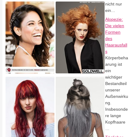
nicht nur
ein…
Alopezie:
Die vielen
Formen
des
Haarausfall
s
Körperbeha
arung ist
ein
wichtiger
Bestandteil
unserer
Außenwirku
ng.
Insbesonde
re lange
Kopfhaare
…