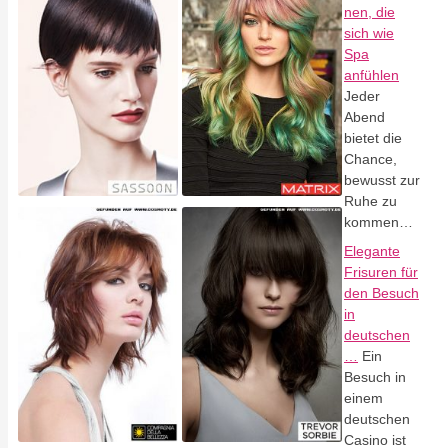
nen, die
sich wie
Spa
anfühlen
Jeder
Abend
bietet die
Chance,
bewusst zur
Ruhe zu
kommen…
Elegante
Frisuren für
den Besuch
in
deutschen
…
Ein
Besuch in
einem
deutschen
Casino ist