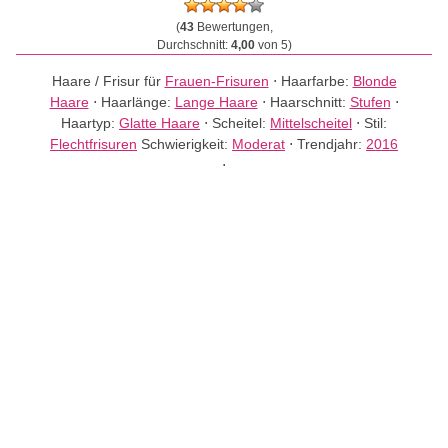
(
43
Bewertungen,
Durchschnitt:
4,00
von 5)
Haare / Frisur für
Frauen-Frisuren
⋅
Haarfarbe:
Blonde
Haare
⋅
Haarlänge:
Lange Haare
⋅
Haarschnitt:
Stufen
⋅
Haartyp:
Glatte Haare
⋅
Scheitel:
Mittelscheitel
⋅
Stil:
Flechtfrisuren
Schwierigkeit:
Moderat
⋅
Trendjahr:
2016
⋅