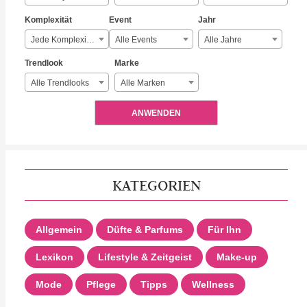
Komplexität
Event
Jahr
Jede Komplexität
Alle Events
Alle Jahre
Trendlook
Marke
Alle Trendlooks
Alle Marken
ANWENDEN
KATEGORIEN
Allgemein
Düfte & Parfums
Für Ihn
Lexikon
Lifestyle & Zeitgeist
Make-up
Mode
Pflege
Tipps
Wellness