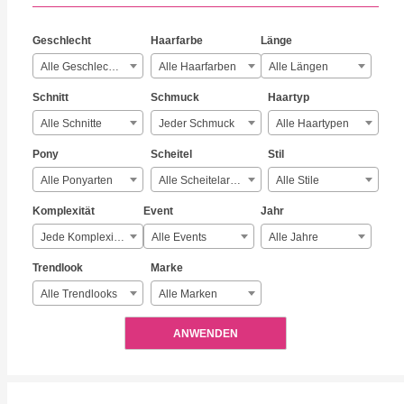
Geschlecht
Haarfarbe
Länge
Alle Geschlechter
Alle Haarfarben
Alle Längen
Schnitt
Schmuck
Haartyp
Alle Schnitte
Jeder Schmuck
Alle Haartypen
Pony
Scheitel
Stil
Alle Ponyarten
Alle Scheitelarten
Alle Stile
Komplexität
Event
Jahr
Jede Komplexität
Alle Events
Alle Jahre
Trendlook
Marke
Alle Trendlooks
Alle Marken
ANWENDEN