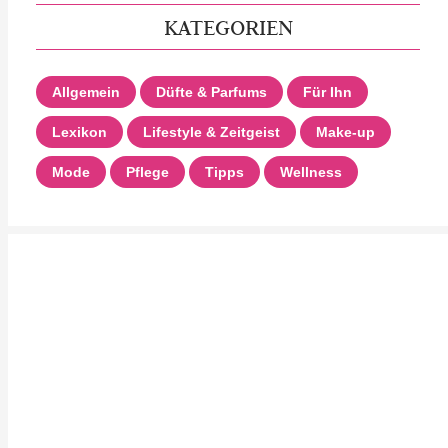
KATEGORIEN
Allgemein
Düfte & Parfums
Für Ihn
Lexikon
Lifestyle & Zeitgeist
Make-up
Mode
Pflege
Tipps
Wellness