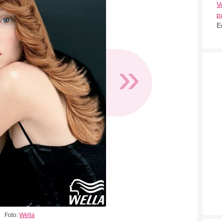
V
p
E
»
Foto:
Wella