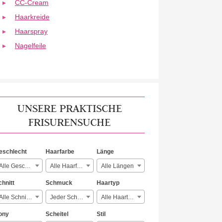
CC-Cream
Haarkreide
Haarspray
Nagelfeile
UNSERE PRAKTISCHE
FRISURENSUCHE
eschlecht
Haarfarbe
Länge
Alle Geschlechter
Alle Haarfarben
Alle Längen
chnitt
Schmuck
Haartyp
Alle Schnitte
Jeder Schmuck
Alle Haartypen
ony
Scheitel
Stil