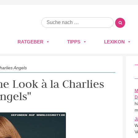
RATGEBER
TIPPS
LEXIKON
harlies Angels
ne Look à la Charlies
M
ngels"
D
h
m
J
W
V