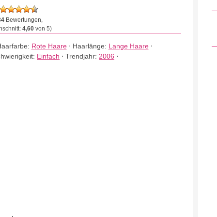
34
Bewertungen,
schnitt:
4,60
von 5)
aarfarbe:
Rote Haare
⋅
Haarlänge:
Lange Haare
⋅
hwierigkeit:
Einfach
⋅
Trendjahr:
2006
⋅