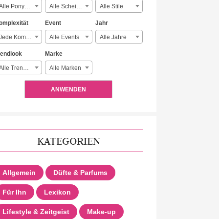
Alle Ponyarten
Alle Scheitelarten
Alle Stile
omplexität
Event
Jahr
Jede Komplexität
Alle Events
Alle Jahre
rendlook
Marke
Alle Trendlooks
Alle Marken
ANWENDEN
KATEGORIEN
Allgemein
Düfte & Parfums
Für Ihn
Lexikon
Lifestyle & Zeitgeist
Make-up