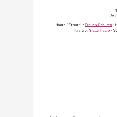
(
Durch
Haare / Frisur für
Frauen-Frisuren
⋅
H
Haartyp:
Glatte Haare
⋅
Sc