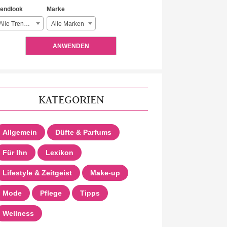
rendlook
Marke
Alle Trendlooks
Alle Marken
ANWENDEN
KATEGORIEN
Allgemein
Düfte & Parfums
Für Ihn
Lexikon
Lifestyle & Zeitgeist
Make-up
Mode
Pflege
Tipps
Wellness