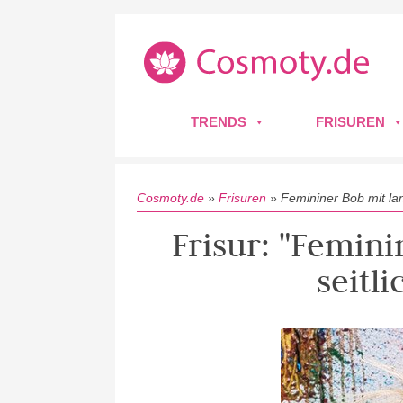
TRENDS
FRISUREN
Cosmoty.de
»
Frisuren
»
Femininer Bob mit la
Frisur: "Femin
seitl