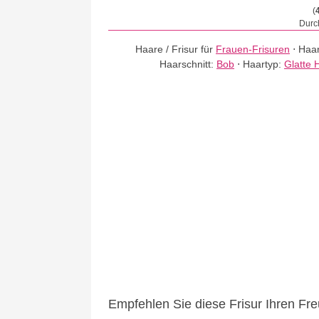
(
Durch
Haare / Frisur für
Frauen-Frisuren
⋅
Haar
Haarschnitt:
Bob
⋅
Haartyp:
Glatte 
Empfehlen Sie diese Frisur Ihren Fr