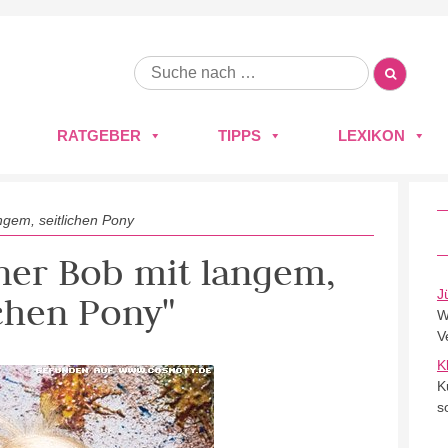
RATGEBER
TIPPS
LEXIKON
ngem, seitlichen Pony
iner Bob mit langem,
J
ichen Pony"
W
V
K
K
s