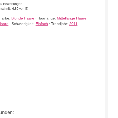
49
Bewertungen,
schnitt:
4,80
von 5)
farbe:
Blonde Haare
⋅
Haarlänge:
Mittellange Haare
⋅
Haare
⋅
Schwierigkeit:
Einfach
⋅
Trendjahr:
2011
⋅
eunden: