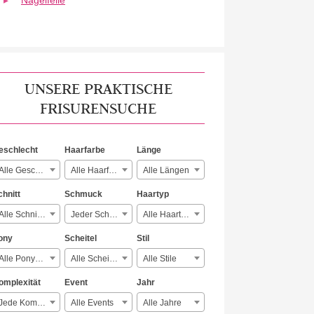
Nagelfeile
UNSERE PRAKTISCHE
FRISURENSUCHE
eschlecht
Haarfarbe
Länge
Alle Geschlechter
Alle Haarfarben
Alle Längen
chnitt
Schmuck
Haartyp
Alle Schnitte
Jeder Schmuck
Alle Haartypen
ony
Scheitel
Stil
Alle Ponyarten
Alle Scheitelarten
Alle Stile
omplexität
Event
Jahr
Jede Komplexität
Alle Events
Alle Jahre