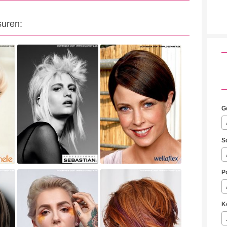
suren:
G
S
P
K