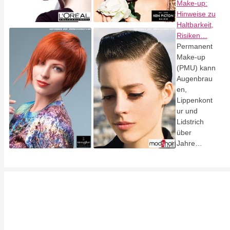
Make-up:
Hinweise zu
Haltbarkeit,
Risiken…
Permanent
Make-up
(PMU) kann
Augenbrau
en,
Lippenkont
ur und
Lidstrich
über
Jahre…