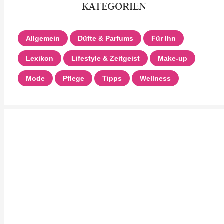
KATEGORIEN
Allgemein
Düfte & Parfums
Für Ihn
Lexikon
Lifestyle & Zeitgeist
Make-up
Mode
Pflege
Tipps
Wellness