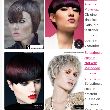
Abende:
Make-up,…
Ob eine
klassische
Gala, ein
festlicher
Empfang
oder ein
eleganter…
Selbstbewu
sstsein
stärken:
Methoden
für eine
erhöhte…
Selbstbewu
sstsein
entsteht
aus vielen
Einflüssen.
Persönliche