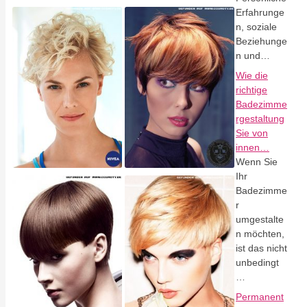
Erfahrunge
n, soziale
Beziehunge
n und…
Wie die
richtige
Badezimme
rgestaltung
Sie von
innen…
Wenn Sie
Ihr
Badezimme
r
umgestalte
n möchten,
ist das nicht
unbedingt
…
Permanent