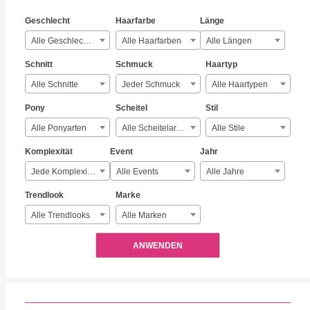
Geschlecht
Haarfarbe
Länge
Alle Geschlechter
Alle Haarfarben
Alle Längen
Schnitt
Schmuck
Haartyp
Alle Schnitte
Jeder Schmuck
Alle Haartypen
Pony
Scheitel
Stil
Alle Ponyarten
Alle Scheitelarten
Alle Stile
Komplexität
Event
Jahr
Jede Komplexität
Alle Events
Alle Jahre
Trendlook
Marke
Alle Trendlooks
Alle Marken
ANWENDEN