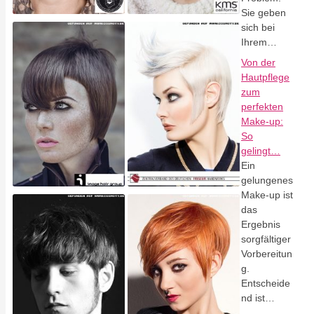
Sie geben
sich bei
Ihrem…
Von der
Hautpflege
zum
perfekten
Make-up:
So
gelingt…
Ein
gelungenes
Make-up ist
das
Ergebnis
sorgfältiger
Vorbereitun
g.
Entscheide
nd ist…