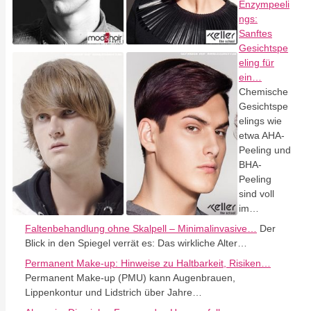
Enzympeeli
ngs:
Sanftes
Gesichtspe
eling für
ein…
Chemische
Gesichtspe
elings wie
etwa AHA-
Peeling und
BHA-
Peeling
sind voll
im…
Faltenbehandlung ohne Skalpell – Minimalinvasive…
Der
Blick in den Spiegel verrät es: Das wirkliche Alter…
Permanent Make-up: Hinweise zu Haltbarkeit, Risiken…
Permanent Make-up (PMU) kann Augenbrauen,
Lippenkontur und Lidstrich über Jahre…