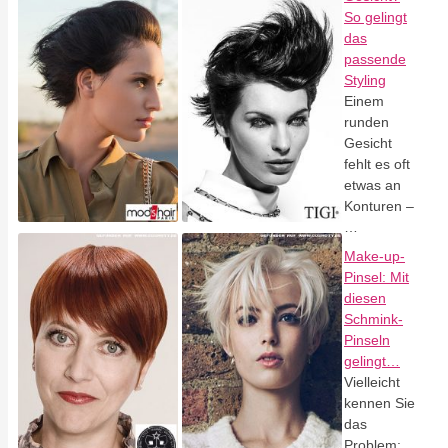
So gelingt
das
passende
Styling
Einem
runden
Gesicht
fehlt es oft
etwas an
Konturen –
…
Make-up-
Pinsel: Mit
diesen
Schmink-
Pinseln
gelingt…
Vielleicht
kennen Sie
das
Problem: