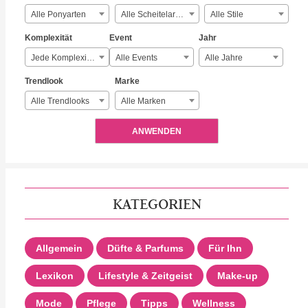
Alle Ponyarten
Alle Scheitelarten
Alle Stile
Komplexität
Event
Jahr
Jede Komplexität
Alle Events
Alle Jahre
Trendlook
Marke
Alle Trendlooks
Alle Marken
ANWENDEN
KATEGORIEN
Allgemein
Düfte & Parfums
Für Ihn
Lexikon
Lifestyle & Zeitgeist
Make-up
Mode
Pflege
Tipps
Wellness