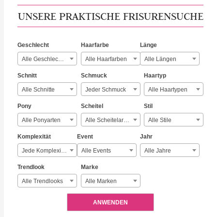
UNSERE PRAKTISCHE FRISURENSUCHE
Geschlecht
Haarfarbe
Länge
Alle Geschlechter
Alle Haarfarben
Alle Längen
Schnitt
Schmuck
Haartyp
Alle Schnitte
Jeder Schmuck
Alle Haartypen
Pony
Scheitel
Stil
Alle Ponyarten
Alle Scheitelarten
Alle Stile
Komplexität
Event
Jahr
Jede Komplexität
Alle Events
Alle Jahre
Trendlook
Marke
Alle Trendlooks
Alle Marken
ANWENDEN