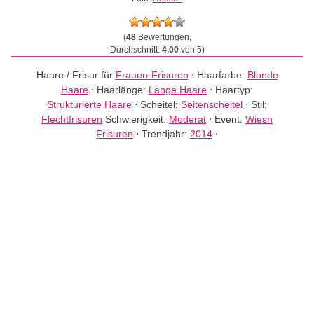
(
48
Bewertungen,
Durchschnitt:
4,00
von 5)
Haare / Frisur für
Frauen-Frisuren
⋅
Haarfarbe:
Blonde
Haare
⋅
Haarlänge:
Lange Haare
⋅
Haartyp:
Strukturierte Haare
⋅
Scheitel:
Seitenscheitel
⋅
Stil:
Flechtfrisuren
Schwierigkeit:
Moderat
⋅
Event:
Wiesn
Frisuren
⋅
Trendjahr:
2014
⋅