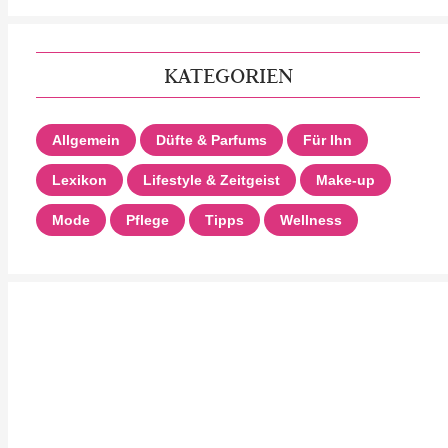
KATEGORIEN
Allgemein
Düfte & Parfums
Für Ihn
Lexikon
Lifestyle & Zeitgeist
Make-up
Mode
Pflege
Tipps
Wellness