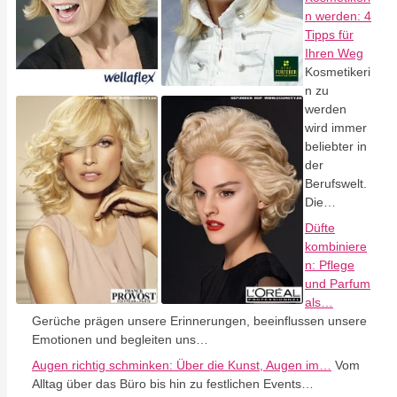
n werden: 4
Tipps für
Ihren Weg
Kosmetikeri
n zu
werden
wird immer
beliebter in
der
Berufswelt.
Die…
Düfte
kombiniere
n: Pflege
und Parfum
als…
Gerüche prägen unsere Erinnerungen, beeinflussen unsere
Emotionen und begleiten uns…
Augen richtig schminken: Über die Kunst, Augen im…
Vom
Alltag über das Büro bis hin zu festlichen Events…