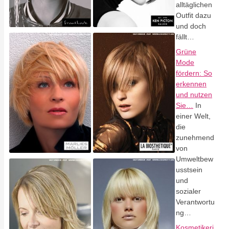
alltäglichen
Outfit dazu
und doch
fällt…
Grüne
Mode
fördern: So
erkennen
und nutzen
Sie…
In
einer Welt,
die
zunehmend
von
Umweltbew
usstsein
und
sozialer
Verantwortu
ng…
Kosmetikeri