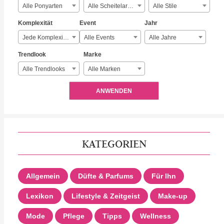
Alle Ponyarten
Alle Scheitelarten
Alle Stile
Komplexität
Event
Jahr
Jede Komplexität
Alle Events
Alle Jahre
Trendlook
Marke
Alle Trendlooks
Alle Marken
ANWENDEN
KATEGORIEN
Allgemein
Düfte & Parfums
Für Ihn
Lexikon
Lifestyle & Zeitgeist
Make-up
Mode
Pflege
Tipps
Wellness