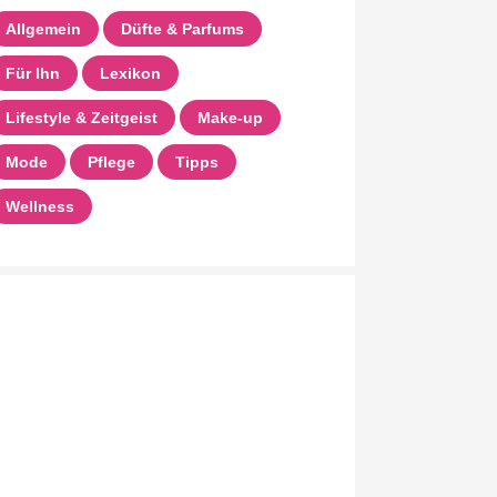
Allgemein
Düfte & Parfums
Für Ihn
Lexikon
Lifestyle & Zeitgeist
Make-up
Mode
Pflege
Tipps
Wellness