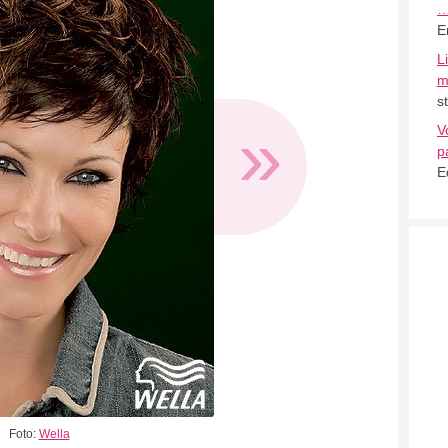
E
L
m
s
»
V
p
E
Foto:
Wella