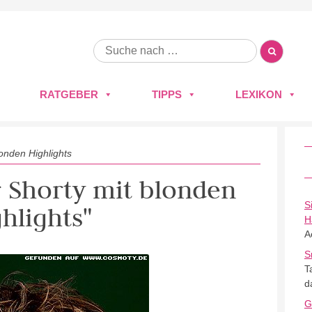
RATGEBER
TIPPS
LEXIKON
onden Highlights
r Shorty mit blonden
S
hlights"
H
A
S
T
d
G