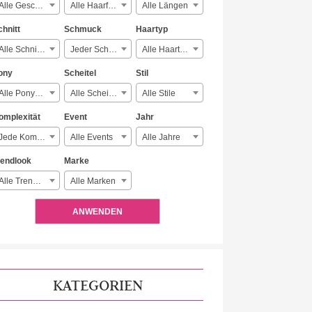
Alle Geschlechter
Alle Haarfarben
Alle Längen
chnitt
Schmuck
Haartyp
Alle Schnitte
Jeder Schmuck
Alle Haartypen
ony
Scheitel
Stil
Alle Ponyarten
Alle Scheitelarten
Alle Stile
omplexität
Event
Jahr
Jede Komplexität
Alle Events
Alle Jahre
rendlook
Marke
Alle Trendlooks
Alle Marken
ANWENDEN
KATEGORIEN