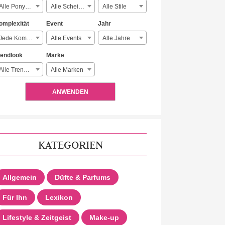
Alle Ponyarten
Alle Scheitelarten
Alle Stile
omplexität
Event
Jahr
Jede Komplexität
Alle Events
Alle Jahre
rendlook
Marke
Alle Trendlooks
Alle Marken
ANWENDEN
KATEGORIEN
Allgemein
Düfte & Parfums
Für Ihn
Lexikon
Lifestyle & Zeitgeist
Make-up