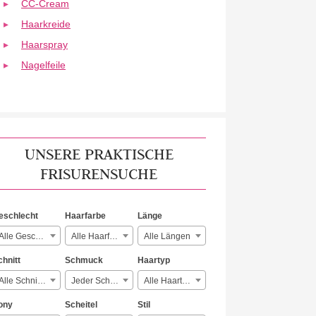
CC-Cream
Haarkreide
Haarspray
Nagelfeile
UNSERE PRAKTISCHE
FRISURENSUCHE
eschlecht
Haarfarbe
Länge
Alle Geschlechter
Alle Haarfarben
Alle Längen
chnitt
Schmuck
Haartyp
Alle Schnitte
Jeder Schmuck
Alle Haartypen
ony
Scheitel
Stil