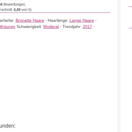
46
Bewertungen,
schnitt:
4,40
von 5)
arfarbe:
Brünette Haare
⋅
Haarlänge:
Lange Haare
⋅
tfrisuren
Schwierigkeit:
Moderat
⋅
Trendjahr:
2017
⋅
eunden: