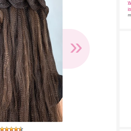
W
i
m
»