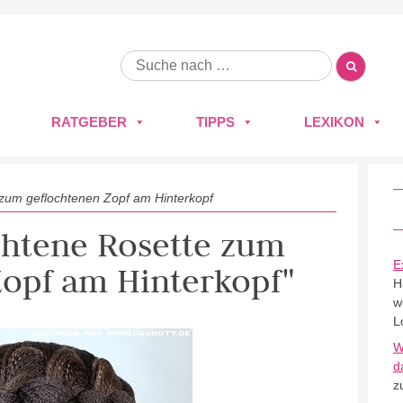
RATGEBER
TIPPS
LEXIKON
zum geflochtenen Zopf am Hinterkopf
ochtene Rosette zum
E
Zopf am Hinterkopf"
H
w
L
W
d
z