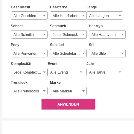
Geschlecht
Haarfarbe
Länge
Alle Geschlechter
Alle Haarfarben
Alle Längen
Schnitt
Schmuck
Haartyp
Alle Schnitte
Jeder Schmuck
Alle Haartypen
Pony
Scheitel
Stil
Alle Ponyarten
Alle Scheitelarten
Alle Stile
Komplexität
Event
Jahr
Jede Komplexität
Alle Events
Alle Jahre
Trendlook
Marke
Alle Trendlooks
Alle Marken
ANWENDEN