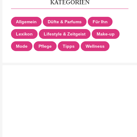
KATEGORIEN
Allgemein
Düfte & Parfums
Für Ihn
Lexikon
Lifestyle & Zeitgeist
Make-up
Mode
Pflege
Tipps
Wellness