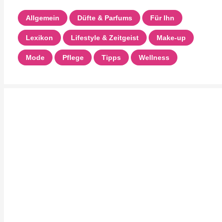
Allgemein
Düfte & Parfums
Für Ihn
Lexikon
Lifestyle & Zeitgeist
Make-up
Mode
Pflege
Tipps
Wellness