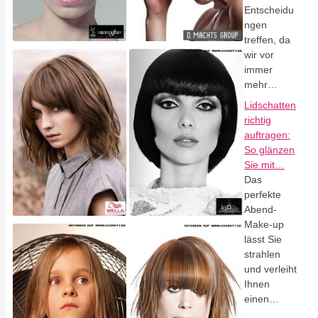
Entscheidu
ngen
treffen, da
wir vor
immer
mehr…
Lidschatten
richtig
auftragen:
So glänzen
Sie mit…
Das
perfekte
Abend-
Make-up
lässt Sie
strahlen
und verleiht
Ihnen
einen…