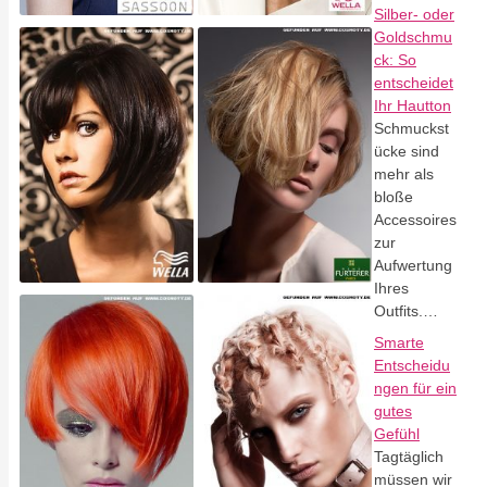
Silber- oder
Goldschmu
ck: So
entscheidet
Ihr Hautton
Schmuckst
ücke sind
mehr als
bloße
Accessoires
zur
Aufwertung
Ihres
Outfits.…
Smarte
Entscheidu
ngen für ein
gutes
Gefühl
Tagtäglich
müssen wir