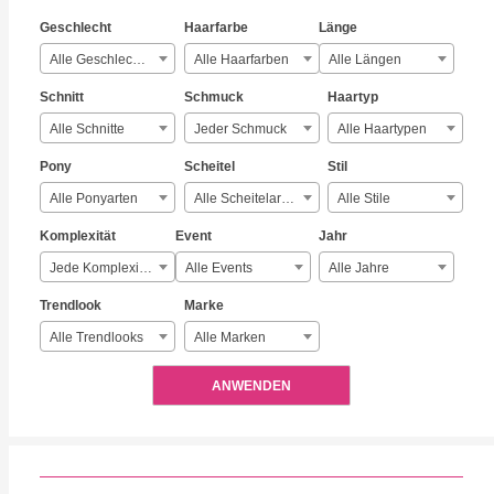
Geschlecht
Haarfarbe
Länge
Alle Geschlechter
Alle Haarfarben
Alle Längen
Schnitt
Schmuck
Haartyp
Alle Schnitte
Jeder Schmuck
Alle Haartypen
Pony
Scheitel
Stil
Alle Ponyarten
Alle Scheitelarten
Alle Stile
Komplexität
Event
Jahr
Jede Komplexität
Alle Events
Alle Jahre
Trendlook
Marke
Alle Trendlooks
Alle Marken
ANWENDEN