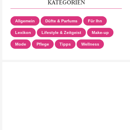
KATEGORIEN
Allgemein
Düfte & Parfums
Für Ihn
Lexikon
Lifestyle & Zeitgeist
Make-up
Mode
Pflege
Tipps
Wellness