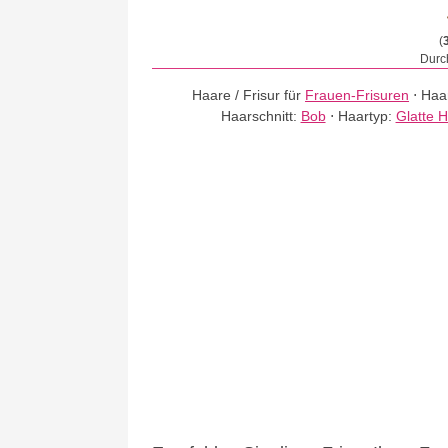
(
Durch
Haare / Frisur für
Frauen-Frisuren
⋅
Haa
Haarschnitt:
Bob
⋅
Haartyp:
Glatte 