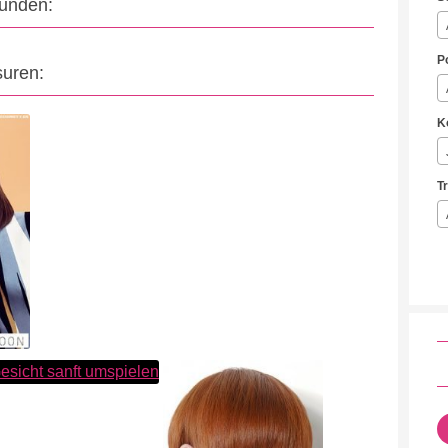
eunden:
P
suren:
K
T