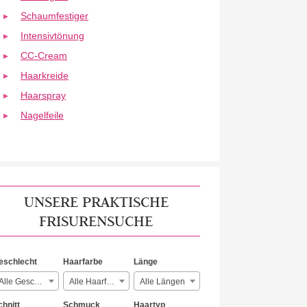
Schaumfestiger
Intensivtönung
CC-Cream
Haarkreide
Haarspray
Nagelfeile
UNSERE PRAKTISCHE
FRISURENSUCHE
eschlecht
Haarfarbe
Länge
Alle Geschlechter
Alle Haarfarben
Alle Längen
chnitt
Schmuck
Haartyp