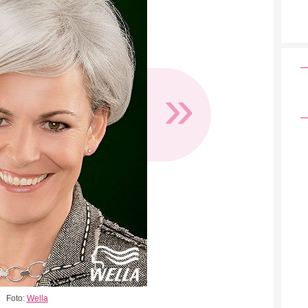
»
Foto:
Wella