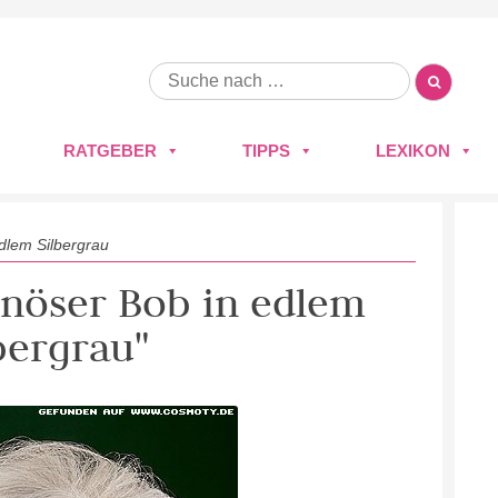
RATGEBER
TIPPS
LEXIKON
dlem Silbergrau
inöser Bob in edlem
bergrau"