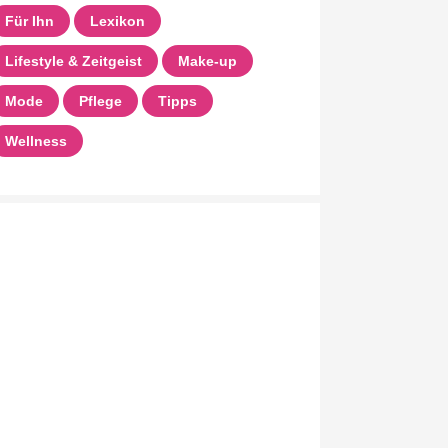
Für Ihn
Lexikon
Lifestyle & Zeitgeist
Make-up
Mode
Pflege
Tipps
Wellness