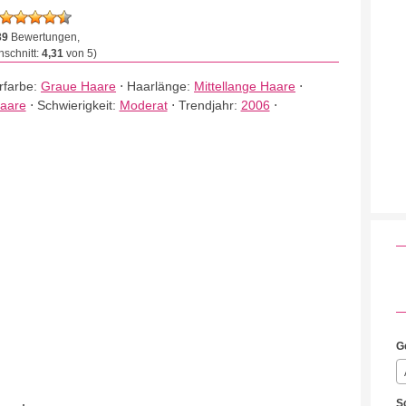
39
Bewertungen,
schnitt:
4,31
von 5)
rfarbe:
Graue Haare
⋅
Haarlänge:
Mittellange Haare
⋅
Haare
⋅
Schwierigkeit:
Moderat
⋅
Trendjahr:
2006
⋅
G
S