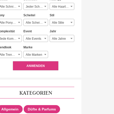
Alle Schnitte
Jeder Schmuck
Alle Haartypen
ony
Scheitel
Stil
Alle Ponyarten
Alle Scheitelarten
Alle Stile
omplexität
Event
Jahr
Jede Komplexität
Alle Events
Alle Jahre
rendlook
Marke
Alle Trendlooks
Alle Marken
ANWENDEN
KATEGORIEN
Allgemein
Düfte & Parfums