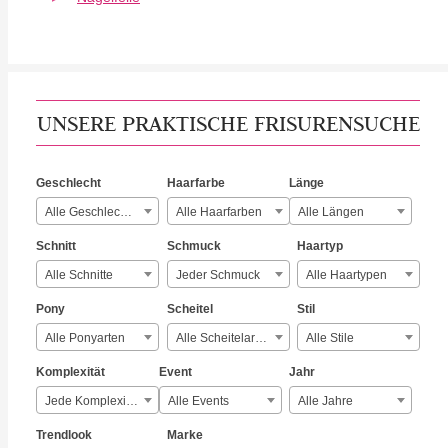
UNSERE PRAKTISCHE FRISURENSUCHE
Geschlecht
Haarfarbe
Länge
Alle Geschlechter
Alle Haarfarben
Alle Längen
Schnitt
Schmuck
Haartyp
Alle Schnitte
Jeder Schmuck
Alle Haartypen
Pony
Scheitel
Stil
Alle Ponyarten
Alle Scheitelarten
Alle Stile
Komplexität
Event
Jahr
Jede Komplexität
Alle Events
Alle Jahre
Trendlook
Marke