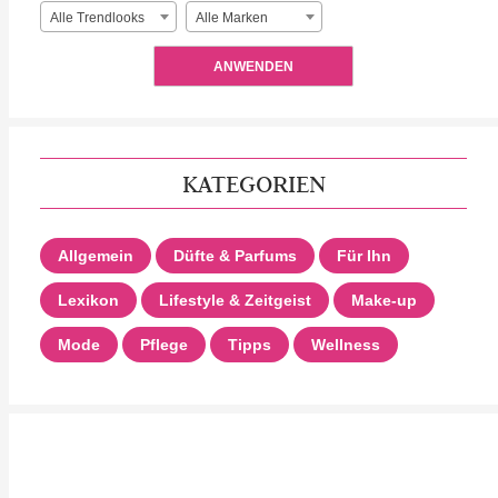
Alle Trendlooks
Alle Marken
ANWENDEN
KATEGORIEN
Allgemein
Düfte & Parfums
Für Ihn
Lexikon
Lifestyle & Zeitgeist
Make-up
Mode
Pflege
Tipps
Wellness