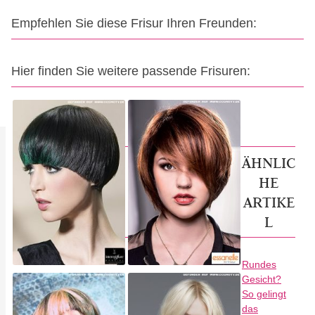
Empfehlen Sie diese Frisur Ihren Freunden:
Hier finden Sie weitere passende Frisuren:
ÄHNLIC
HE
ARTIKE
L
Rundes
Gesicht?
So gelingt
das