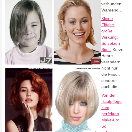
verbunden.
Während…
Kleine
Fläche,
große
Wirkung:
So setzen
Sie…
Kurze
Haare
verändern
nicht nur
die Frisur,
sondern
auch die…
Von der
Hautpflege
zum
perfekten
Make-up:
So