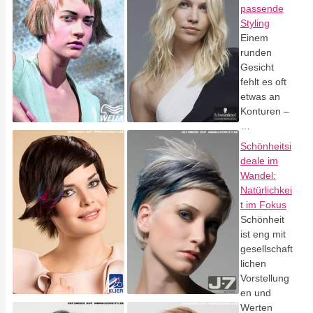
passende
Styling
Einem
runden
Gesicht
fehlt es oft
etwas an
Konturen –
…
Schönheitsi
deale im
Wandel:
Natürlichkei
t im Fokus
Schönheit
ist eng mit
gesellschaft
lichen
Vorstellung
en und
Werten