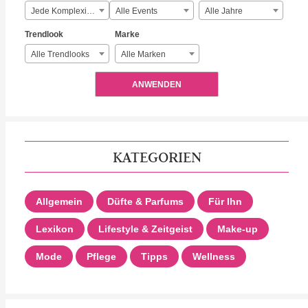
Jede Komplexität
Alle Events
Alle Jahre
Trendlook
Marke
Alle Trendlooks
Alle Marken
ANWENDEN
KATEGORIEN
Allgemein
Düfte & Parfums
Für Ihn
Lexikon
Lifestyle & Zeitgeist
Make-up
Mode
Pflege
Tipps
Wellness