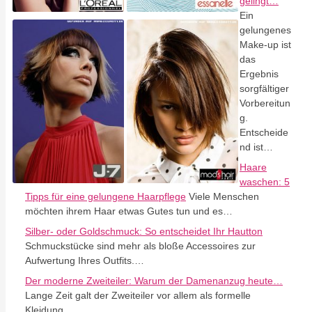
gelingt…
Ein
gelungenes
Make-up ist
das
Ergebnis
sorgfältiger
Vorbereitun
g.
Entscheide
nd ist…
Haare
waschen: 5
Tipps für eine gelungene Haarpflege
Viele Menschen
möchten ihrem Haar etwas Gutes tun und es…
Silber- oder Goldschmuck: So entscheidet Ihr Hautton
Schmuckstücke sind mehr als bloße Accessoires zur
Aufwertung Ihres Outfits.…
Der moderne Zweiteiler: Warum der Damenanzug heute…
Lange Zeit galt der Zweiteiler vor allem als formelle
Kleidung.…