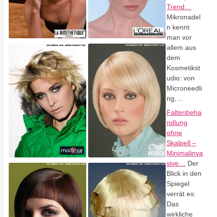
Trend…
Mikronadel
n kennt
man vor
allem aus
dem
Kosmetikst
udio: von
Microneedli
ng,…
Faltenbeha
ndlung
ohne
Skalpell –
Minimalinva
sive…
Der
Blick in den
Spiegel
verrät es:
Das
wirkliche