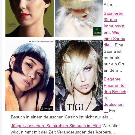
Alter…
Saunieren
für das
Immunsyst
em: Wie
eine Sauna
die…
Eine
Sauna ist
mehr als
nur ein Ort,
an dem…
Elegante
Frisuren für
den Besuch
in
deutschen
…
Ein
Besuch in einem deutschen Casino ist nicht nur ein…
Jünger aussehen: So strahlen Sie auch im Alter
Wer älter
wird, nimmt mit der Zeit Veränderungen des Körpers…