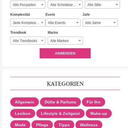
Alle Ponyarten
Alle Scheitelarten
Alle Stile
Komplexität
Event
Jahr
Jede Komplexität
Alle Events
Alle Jahre
Trendlook
Marke
Alle Trendlooks
Alle Marken
ANWENDEN
KATEGORIEN
Allgemein
Düfte & Parfums
Für Ihn
Lexikon
Lifestyle & Zeitgeist
Make-up
Mode
Pflege
Tipps
Wellness