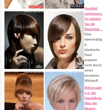
Hautbild
verbessern:
So stärken
Sie die
Elastizität…
Eine
ebenmäßig
e,
elastische
Haut
entsteht
nicht durch
einen
einzelnen
Wirkstoff,…
Mikronadel
n in der
Hautpflege:
Was der
Beauty-