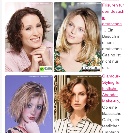
Frisuren für
den Besuch
in
deutschen
…
Ein
Besuch in
einem
deutschen
Casino ist
nicht nur
ein…
Glamour-
Styling für
festliche
Abende:
Make-up,…
Ob eine
klassische
Gala, ein
festlicher
Empfang