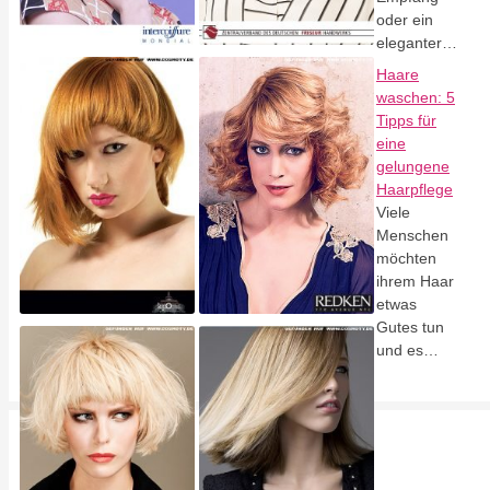
oder ein
eleganter…
Haare
waschen: 5
Tipps für
eine
gelungene
Haarpflege
Viele
Menschen
möchten
ihrem Haar
etwas
Gutes tun
und es…