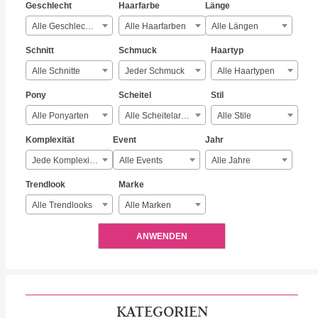
Geschlecht
Haarfarbe
Länge
Alle Geschlechter
Alle Haarfarben
Alle Längen
Schnitt
Schmuck
Haartyp
Alle Schnitte
Jeder Schmuck
Alle Haartypen
Pony
Scheitel
Stil
Alle Ponyarten
Alle Scheitelarten
Alle Stile
Komplexität
Event
Jahr
Jede Komplexität
Alle Events
Alle Jahre
Trendlook
Marke
Alle Trendlooks
Alle Marken
ANWENDEN
KATEGORIEN